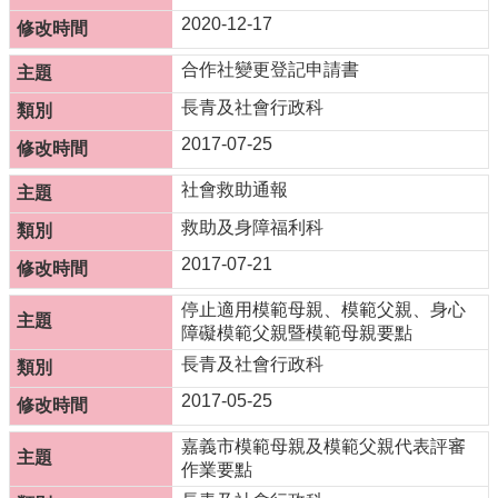
服
2020-12-17
務
合作社變更登記申請書
資
訊
長青及社會行政科
公
2017-07-25
開
附
社會救助通報
屬
救助及身障福利科
單
位
2017-07-21
相
停止適用模範母親、模範父親、身心
關
障礙模範父親暨模範母親要點
法
長青及社會行政科
規
2017-05-25
表
單
嘉義市模範母親及模範父親代表評審
下
作業要點
載