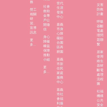
務
世代
災害
社會
生涯
防救
勞工
救助
發展
計畫
相關
金專
中心
研
戶公
呼吸
習、
嘉義
開徵
器斷
宣導
市身
信
電處
訊息
心障
理問
身心
礙綜
題聯
更
障礙
合園
繫
多...
權益
區再
保障
耕園
居家
推動
使用
嘉義
小組
維生
市新
器材
更
住民
斷電
多...
家庭
處理
服務
流程
中心
圖
嘉義
社福
市社
機構
會福
公共
利服
安全