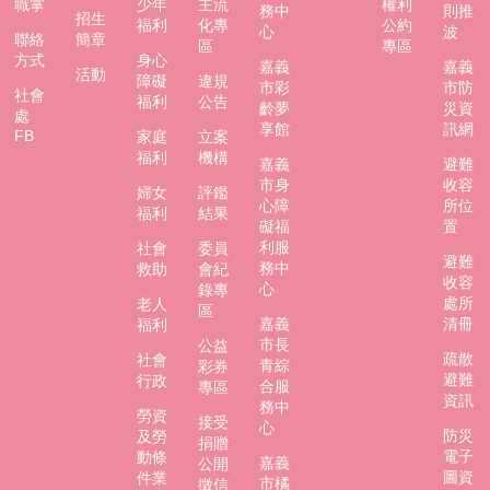
職掌
少年
主流
權利
務中
則推
招生
福利
化專
公約
心
波
聯絡
簡章
區
專區
方式
身心
嘉義
嘉義
活動
障礙
違規
市彩
市防
社會
福利
公告
齡夢
災資
處
享館
訊網
FB
家庭
立案
福利
機構
嘉義
避難
市身
收容
婦女
評鑑
心障
所位
福利
結果
礙福
置
利服
社會
委員
避難
務中
救助
會紀
收容
心
錄專
處所
老人
區
嘉義
清冊
福利
市長
公益
疏散
社會
青綜
彩券
避難
行政
合服
專區
資訊
務中
勞資
接受
心
防災
及勞
捐贈
電子
動條
嘉義
公開
圖資
件業
市橘
徵信