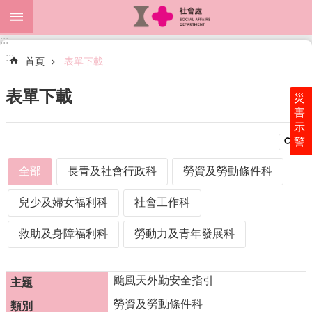
跳到主要內容區塊
:::
進
:::
階
首頁
表單下載
搜
尋
表單下載
災
害
示
警
關
於
全部
長青及社會行政科
勞資及勞動條件科
本
處
兒少及婦女福利科
社會工作科
最
新
救助及身障福利科
勞動力及青年發展科
消
息
颱風天外勤安全指引
為
民
勞資及勞動條件科