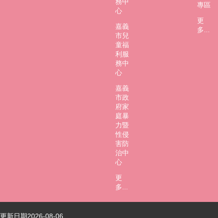
務中
專區
心
更
嘉義
多...
市兒
童福
利服
務中
心
嘉義
市政
府家
庭暴
力暨
性侵
害防
治中
心
更
多...
更新日期
2026-08-06