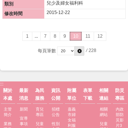
兒少及婦女福利科
2015-12-22
1
...
7
8
9
10
11
12
/
228
每頁筆數
:::
關於
最新
為民
資訊
附屬
表單
相關
防災
本處
消息
服務
公開
單位
下載
連結
專區
主管
新聞
育兒
招標
嘉義
相關
內政
簡介
專區
公告
市婦
網站
部防
宣導
女福
災影
業務
事項
兒童
性別
兒童
利服
片3