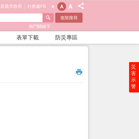
嘉義市政府
社會處FB
進階搜尋
熱門關鍵字
表單下載
防災專區
災
_
害
示
警