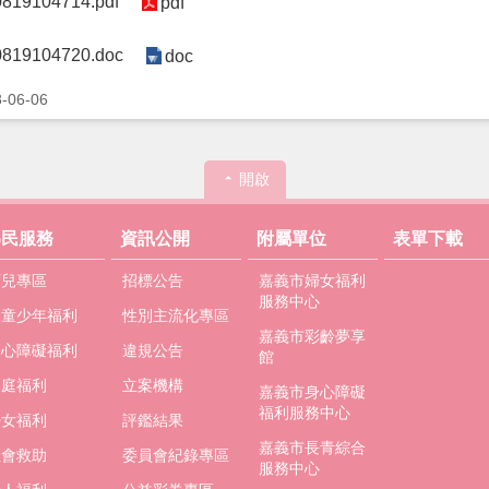
9104714.pdf
pdf
9104720.doc
doc
06-06
開啟
為民服務
資訊公開
附屬單位
表單下載
育兒專區
招標公告
嘉義市婦女福利
服務中心
兒童少年福利
性別主流化專區
嘉義市彩齡夢享
身心障礙福利
違規公告
館
家庭福利
立案機構
嘉義市身心障礙
福利服務中心
婦女福利
評鑑結果
嘉義市長青綜合
社會救助
委員會紀錄專區
服務中心