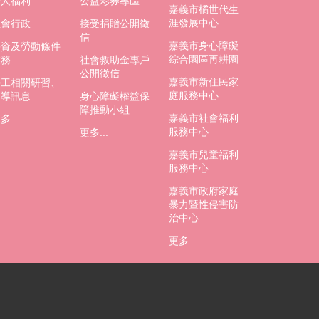
老人福利
公益彩券專區
嘉義市橘世代生
涯發展中心
社會行政
接受捐贈公開徵
信
嘉義市身心障礙
勞資及勞動條件
綜合園區再耕園
業務
社會救助金專戶
公開徵信
嘉義市新住民家
勞工相關研習、
庭服務中心
宣導訊息
身心障礙權益保
障推動小組
嘉義市社會福利
多...
服務中心
更多...
嘉義市兒童福利
服務中心
嘉義市政府家庭
暴力暨性侵害防
治中心
更多...