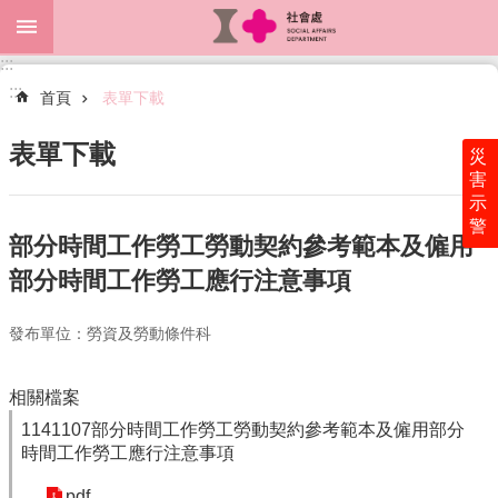
跳到主要內容區塊
:::
進
:::
階
首頁
表單下載
搜
尋
表單下載
災
害
示
警
關
部分時間工作勞工勞動契約參考範本及僱用
於
部分時間工作勞工應行注意事項
本
處
發布單位：勞資及勞動條件科
最
新
消
相關檔案
息
1141107部分時間工作勞工勞動契約參考範本及僱用部分
時間工作勞工應行注意事項
為
民
pdf