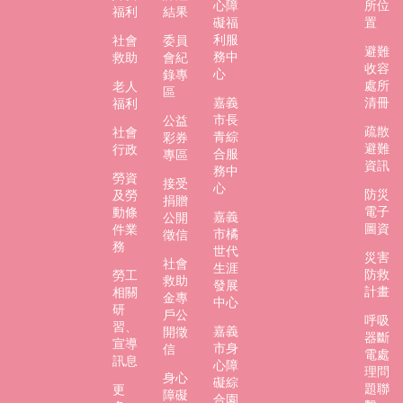
心障
所位
福利
結果
防
礙福
置
災
利服
社會
委員
避難
務中
專
救助
會紀
收容
心
錄專
區
處所
老人
區
嘉義
清冊
福利
網
市長
公益
疏散
社會
站
青綜
彩券
避難
行政
合服
導
專區
資訊
務中
覽
勞資
接受
心
防災
及勞
捐贈
回
電子
動條
嘉義
公開
首
圖資
件業
市橘
徵信
頁
務
世代
災害
社會
生涯
防救
勞工
聯
救助
發展
計畫
相關
金專
絡
中心
研
戶公
資
呼吸
習、
嘉義
開徵
訊
器斷
宣導
市身
信
電處
訊息
心障
嘉
理問
身心
礙綜
題聯
義
更
障礙
合園