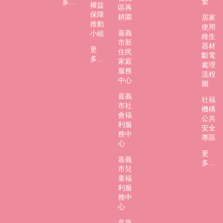
繫
多...
市
權益
區再
政
保障
耕園
居家
府
推動
使用
嘉義
小組
維生
市新
社
器材
更
住民
會
斷電
多...
家庭
處
處理
服務
FB
流程
中心
圖
嘉義
社福
市社
機構
會福
公共
利服
安全
務中
專區
心
更
嘉義
多...
市兒
童福
利服
務中
心
嘉義