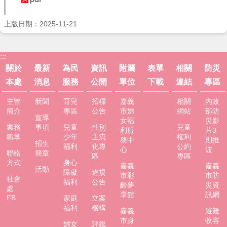
服
務
上版日期：2025-11-21
資
訊
公
:::
開
關於
最新
為民
資訊
附屬
表單
相關
防災
本處
消息
服務
公開
單位
下載
連結
專區
附
屬
主管
新聞
育兒
招標
嘉義
相關
內政
單
簡介
專區
公告
市婦
網站
部防
位
宣導
女福
災影
業務
事項
兒童
性別
兒童
利服
片3
相
職掌
少年
主流
權利
務中
則推
招生
關
福利
化專
公約
心
波
聯絡
簡章
區
專區
法
方式
身心
嘉義
嘉義
規
活動
障礙
違規
市彩
市防
社會
福利
公告
齡夢
災資
表
處
享館
訊網
單
FB
家庭
立案
福利
機構
下
嘉義
避難
載
市身
收容
婦女
評鑑