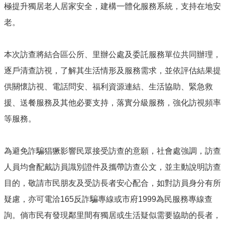
市
極提升獨居老人居家安全，建構一體化服務系統，支持在地安
政
老。
府
社
會
本次訪查將結合區公所、里辦公處及委託服務單位共同辦理，
處
逐戶清查訪視，了解其生活情形及服務需求，並依評估結果提
FB
供關懷訪視、電話問安、福利資源連結、生活協助、緊急救
援、送餐服務及其他必要支持，落實分級服務，強化訪視頻率
等服務。
為避免詐騙猖獗影響民眾接受訪查的意願，社會處強調，訪查
人員均會配戴訪員識別證件及攜帶訪查公文，並主動說明訪查
目的，敬請市民朋友及受訪長者安心配合，如對訪員身分有所
疑慮，亦可電洽165反詐騙專線或市府1999為民服務專線查
詢。倘市民有發現鄰里間有獨居或生活疑似需要協助的長者，