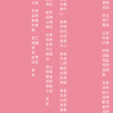
避難
行政
合服
專區
資訊
務中
勞資
接受
心
防災
及勞
捐贈
電子
動條
嘉義
公開
圖資
件業
市橘
徵信
務
世代
災害
社會
生涯
防救
勞工
救助
發展
計畫
相關
金專
中心
研
戶公
呼吸
習、
嘉義
開徵
器斷
宣導
市身
信
電處
訊息
心障
理問
身心
礙綜
題聯
更
障礙
合園
繫
多...
權益
區再
保障
耕園
居家
推動
使用
嘉義
小組
維生
市新
器材
更
住民
斷電
多...
家庭
處理
服務
流程