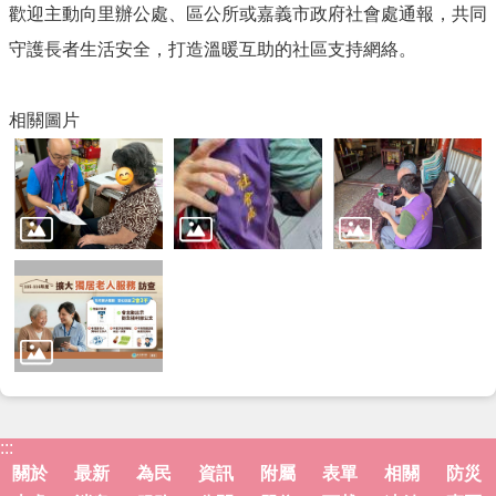
歡迎主動向里辦公處、區公所或嘉義市政府社會處通報，共同
守護長者生活安全，打造溫暖互助的社區支持網絡。
相關圖片
:::
關於
最新
為民
資訊
附屬
表單
相關
防災