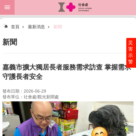
跳到主要內容區塊
:::
進
:::
階
首頁
最新消息
新聞
搜
尋
新聞
災
害
示
警
關
嘉義市擴大獨居長者服務需求訪查 掌握需求
於
守護長者安全
本
處
發布日期：2026-06-29
最
發布單位：社會處/觀光新聞處
新
消
息
為
民