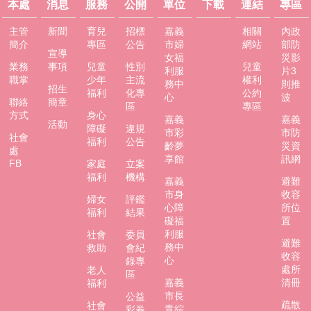
本處
消息
服務
公開
單位
下載
連結
專區
主管
新聞
育兒
招標
嘉義
相關
內政
簡介
專區
公告
市婦
網站
部防
宣導
女福
災影
業務
事項
兒童
性別
兒童
利服
片3
職掌
少年
主流
權利
務中
則推
招生
福利
化專
公約
心
波
聯絡
簡章
區
專區
方式
身心
嘉義
嘉義
活動
障礙
違規
市彩
市防
社會
福利
公告
齡夢
災資
處
享館
訊網
FB
家庭
立案
福利
機構
嘉義
避難
市身
收容
婦女
評鑑
心障
所位
福利
結果
礙福
置
利服
社會
委員
避難
務中
救助
會紀
收容
心
錄專
處所
老人
區
嘉義
清冊
福利
市長
公益
疏散
社會
青綜
彩券