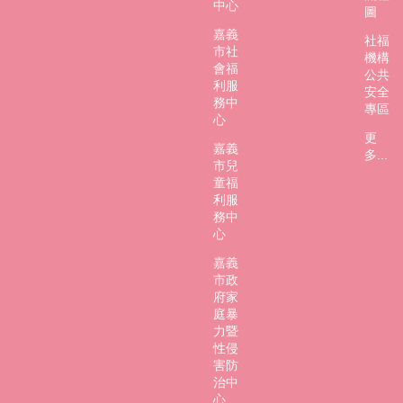
中心
圖
嘉義
社福
市社
機構
會福
公共
利服
安全
務中
專區
心
更
嘉義
多...
市兒
童福
利服
務中
心
嘉義
市政
府家
庭暴
力暨
性侵
害防
治中
心