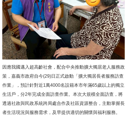
服
務
資
訊
公
開
附
屬
單
位
因應我國邁入超高齡社會，配合中央推動擴大獨居老人服務政
策，嘉義市政府自今(29)日正式啟動「擴大獨居長者服務訪查
相
關
作業」，預計針對近1萬4000名設籍本市年滿65歲以上的獨立
法
規
生活戶，分2年完成全面訪查作業。本次大規模全面訪查，將
透過社政與民政系統跨局處合作及社區資源整合，主動掌握長
表
單
者生活現況與服務需求，及早提供適切的關懷與福利服務。
下
載