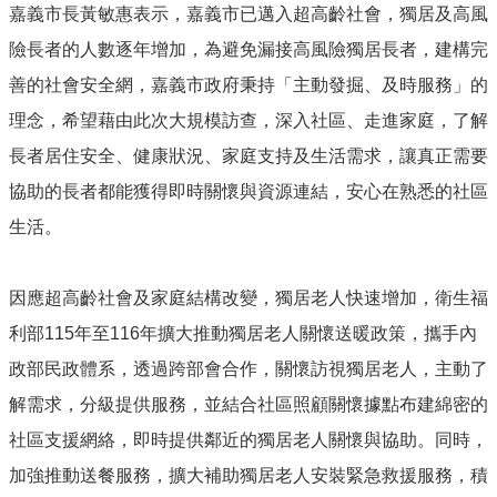
嘉義市長黃敏惠表示，嘉義市已邁入超高齡社會，獨居及高風
防
災
險長者的人數逐年增加，為避免漏接高風險獨居長者，建構完
專
善的社會安全網，嘉義市政府秉持「主動發掘、及時服務」的
區
理念，希望藉由此次大規模訪查，深入社區、走進家庭，了解
網
長者居住安全、健康狀況、家庭支持及生活需求，讓真正需要
站
協助的長者都能獲得即時關懷與資源連結，安心在熟悉的社區
導
覽
生活。
回
首
因應超高齡社會及家庭結構改變，獨居老人快速增加，衛生福
頁
利部115年至116年擴大推動獨居老人關懷送暖政策，攜手內
聯
政部民政體系，透過跨部會合作，關懷訪視獨居老人，主動了
絡
資
解需求，分級提供服務，並結合社區照顧關懷據點布建綿密的
訊
社區支援網絡，即時提供鄰近的獨居老人關懷與協助。同時，
嘉
加強推動送餐服務，擴大補助獨居老人安裝緊急救援服務，積
義