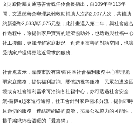
市
文財殿附屬文通慈善會魏任伶會長指出，自109年至113年
政
間，文通慈善會辦理急難救助補助人次約2,007人次，共補助
府
約新臺幣2,033萬5,075元整；此計畫邁入第二年，與社會處合
社
會
作過程中，除提供家戶實質的經濟協助外，也透過與社福中心
處
社工接觸，更加理解家庭狀況，創造更友善的對話空間，也讓
FB
受助家戶獲得更貼近需求的服務。
社會處表示，嘉義市設有東/西兩區社會福利服務中心辦理脆
弱家庭業務，提供福利諮詢、關懷訪視等服務，民眾如遭逢困
境或有社會福利需求可洽詢各社福中心，亦可透過社會安全
網-關懷e起來進行通報，社工會針對家戶需求分流，提供即時
且適切的服務，連結跨網絡的資源，拓展公私協力的可能性，
攜手編織綿密溫暖的「愛嘉網」。