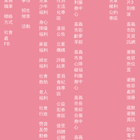
業務
事項
兒童
性別
兒童
利服
片3
職掌
少年
主流
權利
務中
則推
招生
福利
化專
公約
心
波
聯絡
簡章
區
專區
方式
身心
嘉義
嘉義
活動
障礙
違規
市彩
市防
社會
福利
公告
齡夢
災資
處
享館
訊網
FB
家庭
立案
福利
機構
嘉義
避難
市身
收容
婦女
評鑑
心障
所位
福利
結果
礙福
置
利服
社會
委員
避難
務中
救助
會紀
收容
心
錄專
處所
老人
區
嘉義
清冊
福利
市長
公益
疏散
社會
青綜
彩券
避難
行政
合服
專區
資訊
務中
勞資
接受
心
防災
及勞
捐贈
電子
動條
嘉義
公開