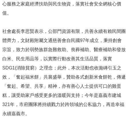
心服務之家庭經濟扶助與民生物資，落實社會安全網核心價
防
災
值。
專
區
社會處長李思賢表示，公部門資源有限，共善永續有賴民間團
網
體齊力，文財殿附屬文通慈善會自民國97年成立，秉持創會
站
導
宗旨，致力於弱勢族群急難救助、喪葬補助、醫療補助和發放
覽
白米、民生用品等，以實際行動改善其生活品質，落實
回
SDG1(消除貧窮）之理念；此外，本次活動也收拋磚引玉之
首
效，「奮起福米餅」共襄盛舉，贊助各式創新米食餅乾，傳遞
頁
「奮起、希望、共享」精神，亦有善心人士提供可口的雞蛋
聯
絡
糕，讓受助家戶感受更多的溫暖與支持；今年是嘉義市建城
資
321年，市府團隊將持續戮力於跨領域的公私協力，再造幸福
訊
永續嘉義市。
嘉
義