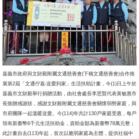
服
務
資
訊
公
開
附
屬
單
位
嘉義市政府與文財殿附屬文通慈善會(下稱文通慈善會)合作推
相
展第2屆「文通佇嘉‧送愛到家」生活扶助計畫，今(1)日上午於
關
嘉義市文財殿舉行捐贈活動，由社會處長李思賢代表黃敏惠市
法
規
長致贈感謝狀，感謝文財殿附屬文通慈善會關懷弱勢家庭，與
市府團隊一起溫暖送愛。今(114)年共計130戶家庭受惠，每戶
表
單
領有新臺幣6千元生活扶助金，資助金額為新臺幣78萬元整；
下
此計畫自去(113)年起，首次以脆弱家庭為主體，提供社福中
載