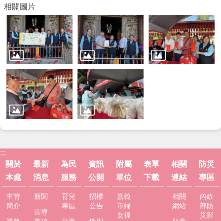
相關圖片
:::
關於
最新
為民
資訊
附屬
表單
相關
防災
本處
消息
服務
公開
單位
下載
連結
專區
主管
新聞
育兒
招標
嘉義
相關
內政
簡介
專區
公告
市婦
網站
部防
宣導
女福
災影