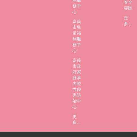
安全
務中
專區
心
更
嘉義
多...
市兒
童福
利服
務中
心
嘉義
市政
府家
庭暴
力暨
性侵
害防
治中
心
更
多...