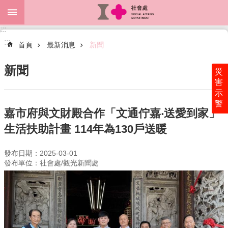
跳到主要內容區塊
:::
進
:::
階
首頁
最新消息
新聞
搜
尋
新聞
災
害
示
警
關
嘉市府與文財殿合作「文通佇嘉‧送愛到家」
於
生活扶助計畫 114年為130戶送暖
本
處
發布日期：2025-03-01
最
發布單位：社會處/觀光新聞處
新
消
息
為
民