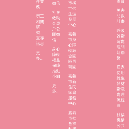
圖資
件業
市橘
徵信
務
世代
災害
社會
生涯
防救
勞工
救助
發展
計畫
相關
金專
中心
研
戶公
呼吸
習、
嘉義
開徵
器斷
宣導
市身
信
電處
訊息
心障
理問
身心
礙綜
題聯
更
障礙
合園
繫
多...
權益
區再
保障
耕園
居家
推動
使用
嘉義
小組
維生
市新
器材
更
住民
斷電
多...
家庭
處理
服務
流程
中心
圖
嘉義
社福
市社
機構
會福
公共
利服