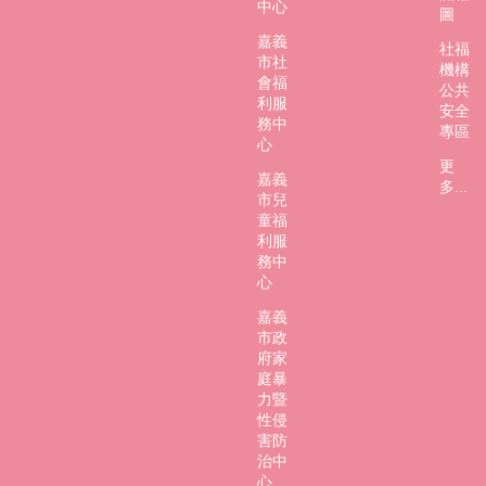
中心
圖
嘉義
社福
市社
機構
會福
公共
利服
安全
務中
專區
心
更
嘉義
多...
市兒
童福
利服
務中
心
嘉義
市政
府家
庭暴
力暨
性侵
害防
治中
心