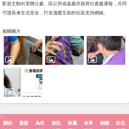
歡迎主動向里辦公處、區公所或嘉義市政府社會處通報，共同
守護長者生活安全，打造溫暖互助的社區支持網絡。
相關圖片
:::
關於
最新
為民
資訊
附屬
表單
相關
防災