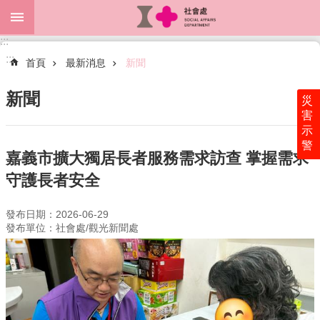
跳到主要內容區塊
:::
進
:::
階
首頁
最新消息
新聞
搜
尋
新聞
災
害
示
警
關
嘉義市擴大獨居長者服務需求訪查 掌握需求
於
守護長者安全
本
處
發布日期：2026-06-29
最
發布單位：社會處/觀光新聞處
新
消
息
為
民