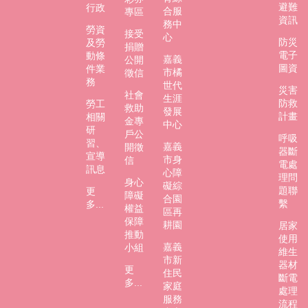
避難
行政
合服
專區
資訊
務中
勞資
接受
心
防災
及勞
捐贈
電子
動條
嘉義
公開
圖資
件業
市橘
徵信
務
世代
災害
社會
生涯
防救
勞工
救助
發展
計畫
相關
金專
中心
研
戶公
呼吸
習、
嘉義
開徵
器斷
宣導
市身
信
電處
訊息
心障
理問
身心
礙綜
題聯
更
障礙
合園
繫
多...
權益
區再
保障
耕園
居家
推動
使用
嘉義
小組
維生
市新
器材
更
住民
斷電
多...
家庭
處理
服務
流程