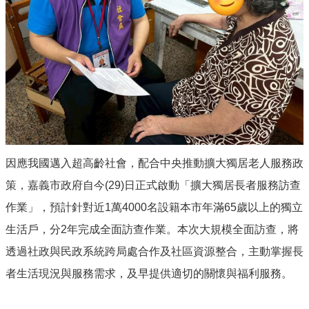
服
務
資
訊
公
開
附
屬
單
位
因應我國邁入超高齡社會，配合中央推動擴大獨居老人服務政
策，嘉義市政府自今(29)日正式啟動「擴大獨居長者服務訪查
相
關
作業」，預計針對近1萬4000名設籍本市年滿65歲以上的獨立
法
規
生活戶，分2年完成全面訪查作業。本次大規模全面訪查，將
透過社政與民政系統跨局處合作及社區資源整合，主動掌握長
表
單
者生活現況與服務需求，及早提供適切的關懷與福利服務。
下
載