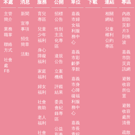
本處
消息
服務
公開
單位
下載
連結
專區
主管
新聞
育兒
招標
嘉義
相關
內政
簡介
專區
公告
市婦
網站
部防
宣導
女福
災影
業務
事項
兒童
性別
兒童
利服
片3
職掌
少年
主流
權利
務中
則推
招生
福利
化專
公約
心
波
聯絡
簡章
區
專區
方式
身心
嘉義
嘉義
活動
障礙
違規
市彩
市防
社會
福利
公告
齡夢
災資
處
享館
訊網
FB
家庭
立案
福利
機構
嘉義
避難
市身
收容
婦女
評鑑
心障
所位
福利
結果
礙福
置
利服
社會
委員
避難
務中
救助
會紀
收容
心
錄專
處所
老人
區
嘉義
清冊
福利
市長
公益
疏散
社會
青綜
彩券