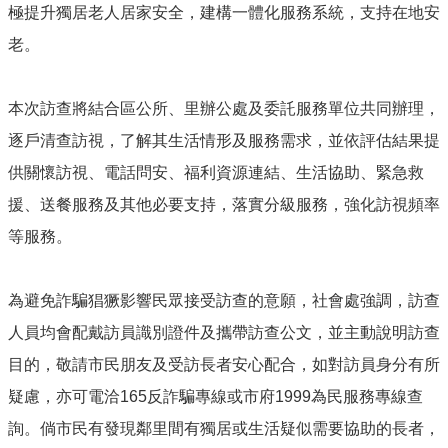
市
極提升獨居老人居家安全，建構一體化服務系統，支持在地安
政
老。
府
社
會
本次訪查將結合區公所、里辦公處及委託服務單位共同辦理，
處
逐戶清查訪視，了解其生活情形及服務需求，並依評估結果提
FB
供關懷訪視、電話問安、福利資源連結、生活協助、緊急救
援、送餐服務及其他必要支持，落實分級服務，強化訪視頻率
等服務。
為避免詐騙猖獗影響民眾接受訪查的意願，社會處強調，訪查
人員均會配戴訪員識別證件及攜帶訪查公文，並主動說明訪查
目的，敬請市民朋友及受訪長者安心配合，如對訪員身分有所
疑慮，亦可電洽165反詐騙專線或市府1999為民服務專線查
詢。倘市民有發現鄰里間有獨居或生活疑似需要協助的長者，