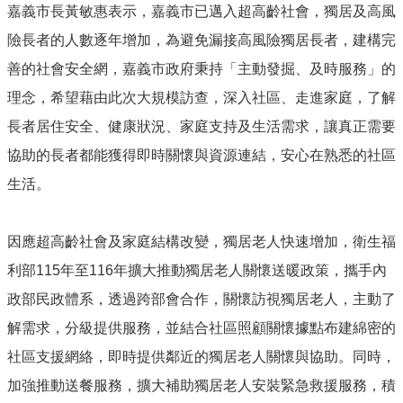
嘉義市長黃敏惠表示，嘉義市已邁入超高齡社會，獨居及高風
防
災
險長者的人數逐年增加，為避免漏接高風險獨居長者，建構完
專
善的社會安全網，嘉義市政府秉持「主動發掘、及時服務」的
區
理念，希望藉由此次大規模訪查，深入社區、走進家庭，了解
網
長者居住安全、健康狀況、家庭支持及生活需求，讓真正需要
站
協助的長者都能獲得即時關懷與資源連結，安心在熟悉的社區
導
覽
生活。
回
首
因應超高齡社會及家庭結構改變，獨居老人快速增加，衛生福
頁
利部115年至116年擴大推動獨居老人關懷送暖政策，攜手內
聯
政部民政體系，透過跨部會合作，關懷訪視獨居老人，主動了
絡
資
解需求，分級提供服務，並結合社區照顧關懷據點布建綿密的
訊
社區支援網絡，即時提供鄰近的獨居老人關懷與協助。同時，
嘉
加強推動送餐服務，擴大補助獨居老人安裝緊急救援服務，積
義