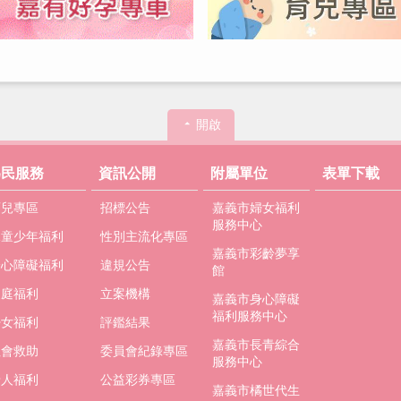
開啟
為民服務
資訊公開
附屬單位
表單下載
育兒專區
招標公告
嘉義市婦女福利
服務中心
兒童少年福利
性別主流化專區
嘉義市彩齡夢享
身心障礙福利
違規公告
館
家庭福利
立案機構
嘉義市身心障礙
福利服務中心
婦女福利
評鑑結果
嘉義市長青綜合
社會救助
委員會紀錄專區
服務中心
老人福利
公益彩券專區
嘉義市橘世代生