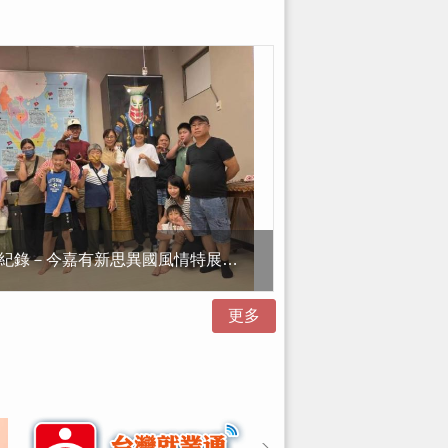
活動紀錄－今嘉有新思異國風情特展主題日｜作伙來！泰瘋鬼面
更多