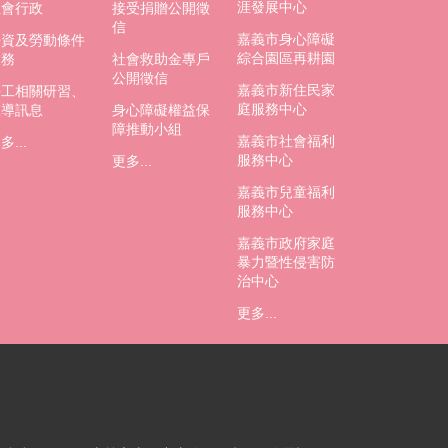
涯發展中心
社會行政
接受捐贈公開徵
信
嘉義市身心障礙
勞資及勞動條件
綜合園區再耕園
業務
社會救助金專戶
公開徵信
嘉義市新住民家
勞工相關研習、
庭服務中心
宣導訊息
身心障礙權益保
障推動小組
嘉義市社會福利
多...
服務中心
更多...
嘉義市兒童福利
服務中心
嘉義市政府家庭
暴力暨性侵害防
治中心
更多...