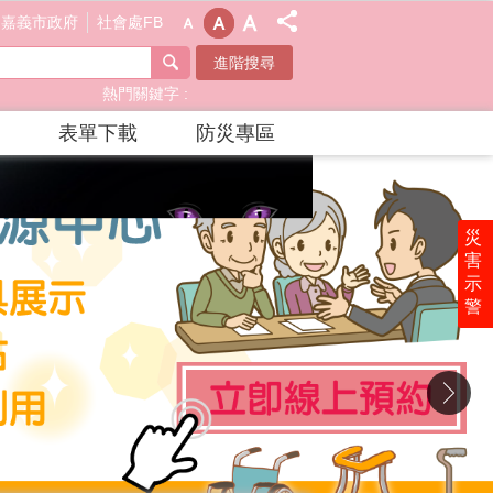
嘉義市政府
社會處FB
進階搜尋
熱門關鍵字
表單下載
防災專區
災
害
示
警