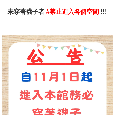
下
載
未穿著襪子者
#禁止進入各個空間
!!!
常
見
問
答
熱
門
連
結
回
首
頁
網
站
導
覽