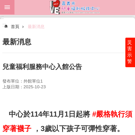
跳到主要內容區塊
:::
進
:::
階
首頁
最新消息
搜
尋
最新消息
災
害
示
警
最
兒童福利服務中心入館公告
新
消
發布單位：外館單位1
息
上版日期：2025-10-23
中
心
介
中心於114年11月1日起將
#嚴格執行須
紹
表
穿著襪子
，3歲以下孩子可彈性穿著。
單