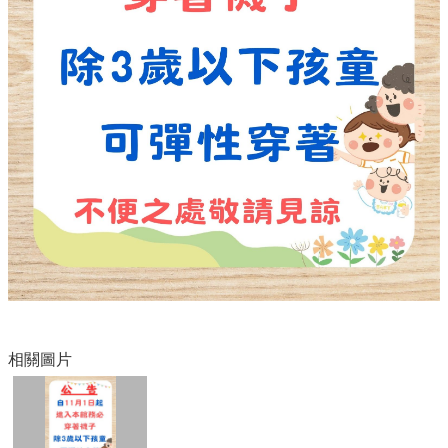
嘉
義
市
社
會
處
嘉
義
市
政
府
資
訊
安
全
相關圖片
政
策
隱
私