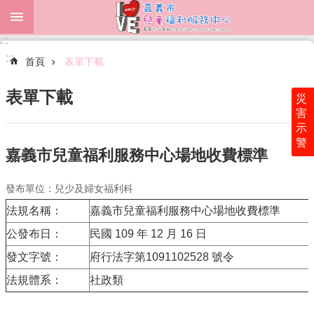
跳到主要內容區塊
:::
進
:::
階
首頁
表單下載
搜
尋
表單下載
災
害
示
警
最
嘉義市兒童福利服務中心場地收費標準
新
消
發布單位：兒少及婦女福利科
息
法規名稱：
嘉義市兒童福利服務中心場地收費標準
中
公發布日：
民國 109 年 12 月 16 日
心
介
發文字號：
府行法字第1091102528 號令
紹
法規體系：
社政類
表
單