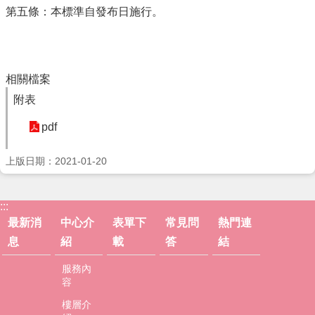
嘉
第五條：本標準自發布日施行。
義
市
社
會
相關檔案
處
附表
嘉
義
pdf
市
政
上版日期：2021-01-20
府
資
:::
訊
最新消
中心介
表單下
常見問
熱門連
安
全
息
紹
載
答
結
政
服務內
策
容
隱
樓層介
私