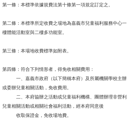
下
第一條：本標準依據規費法第十條第一項規定訂定之。
載
常
第二條：本標準所定收費之場地為嘉義市兒童福利服務中心一
見
問
樓體能活動室與二樓多功能室。
答
熱
第三條：本場地收費標準如附表。
門
連
結
第四條：符合下列情形者，得免收相關費用：
一、嘉義市政府（以下簡稱本府）及所屬機關學校主辦
回
首
或委辦兒童相關活動，免收費用。
頁
二、本府協辦之活動或兒童福利機構、團體辦理非營利
網
兒童相關活動或相關社會福利活動，經本府同意後
站
導
收取保證金，免收場地費。
覽