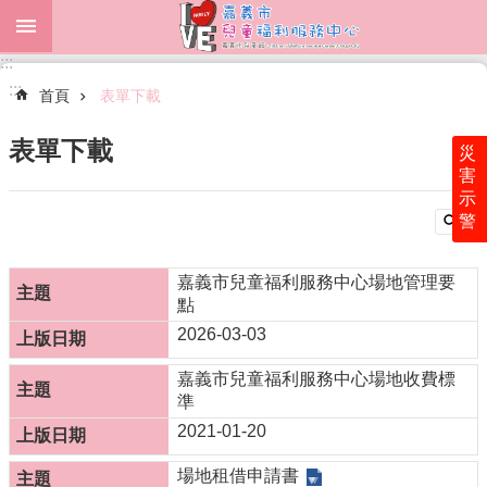
跳到主要內容區塊
:::
進
:::
階
首頁
表單下載
搜
尋
表單下載
災
害
示
警
最
新
消
嘉義市兒童福利服務中心場地管理要
息
點
2026-03-03
中
心
嘉義市兒童福利服務中心場地收費標
介
準
紹
2021-01-20
表
單
場地租借申請書