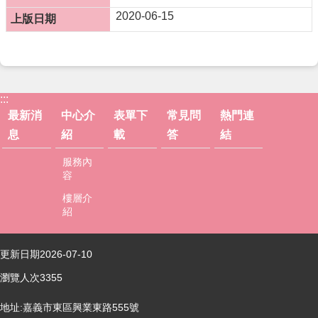
下
2020-06-15
載
常
見
問
答
:::
最新消
中心介
表單下
常見問
熱門連
熱
門
息
紹
載
答
結
連
服務內
結
容
回
樓層介
首
紹
頁
網
更新日期
2026-07-10
站
瀏覽人次
3355
導
覽
地址:嘉義市東區興業東路555號