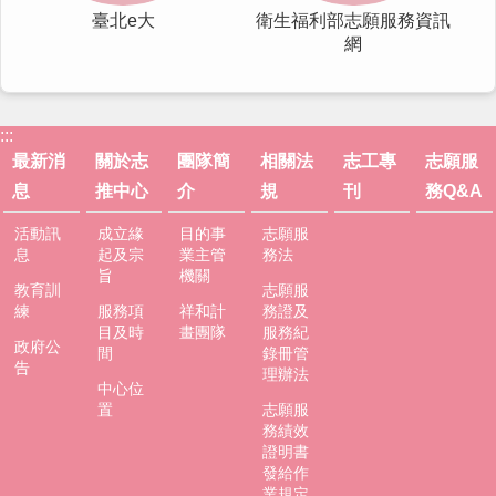
訊
臺北e大
衛生福利部志願服務資訊
安
網
全
政
策
隱
:::
私
最新消
關於志
團隊簡
相關法
志工專
志願服
權
息
推中心
介
規
刊
務Q&A
政
策
活動訊
成立緣
目的事
志願服
息
起及宗
業主管
務法
資
旨
機關
教育訓
志願服
料
練
服務項
祥和計
務證及
開
目及時
畫團隊
服務紀
放
政府公
間
錄冊管
宣
告
理辦法
告
中心位
置
志願服
務績效
證明書
發給作
業規定