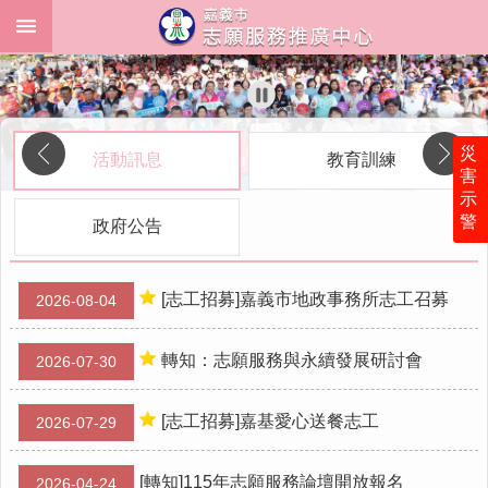
跳到主要內容區塊
:::
:::
進
階
搜
尋
災
活動訊息
教育訓練
害
示
警
政府公告
最
新
消
[志工招募]嘉義市地政事務所志工召募
息
2026-08-04
關
轉知：志願服務與永續發展研討會
2026-07-30
於
志
推
[志工招募]嘉基愛心送餐志工
2026-07-29
中
心
[轉知]115年志願服務論壇開放報名
2026-04-24