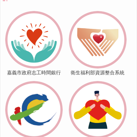
網
站
導
覽
嘉
義
市
社
會
嘉義市政府志工時間銀行
衛生福利部資源整合系統
處
志
工
時
間
銀
行
資