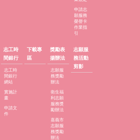
申請志
願服務
榮譽卡
作業指
引
志工時
下載專
獎勵表
志願服
間銀行
區
揚辦法
務活動
剪影
志工時
志願服
間銀行
務獎勵
網站
辦法
實施計
衛生福
畫
利志願
服務獎
申請文
勵辦法
件
嘉義市
志願服
務獎勵
辦法