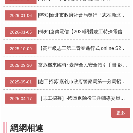
志
工
時
[轉知]新北市政府社會局發行「志在新北市」志工專刊電子書，歡迎線上閱覽。
2026-01-06
間
銀
[轉知]遠傳電信【2026關愛志工特殊電信優惠】
2026-01-05
行
下
【高年級志工第二青春進行式 online S2｜精彩上線】
2025-10-09
載
專
區
當危機來臨時~臺灣全民安全指引手冊 歡迎下載!
2025-09-30
獎
勵
[志工招募]嘉義市政府警察局第一分局招募志工
2025-05-01
表
揚
［志工招募］-國軍退除役官兵輔導委員會嘉義榮民服務處招募志工
2025-04-17
辦
法
更多
回
首
網網相連
頁