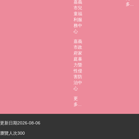
嘉義
多...
市兒
童福
利服
務中
心
嘉義
市政
府家
庭暴
力暨
性侵
害防
治中
心
更
多...
更新日期
2026-08-06
瀏覽人次
300