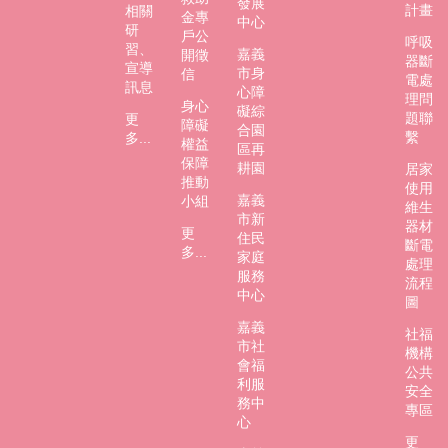
發展
市
計畫
相關
金專
中心
政
研
戶公
呼吸
府
習、
嘉義
開徵
器斷
宣導
市身
信
電處
社
訊息
心障
理問
身心
會
礙綜
題聯
更
障礙
處
合園
繫
多...
權益
FB
區再
保障
耕園
居家
推動
使用
嘉義
小組
維生
市新
器材
更
住民
斷電
多...
家庭
處理
服務
流程
中心
圖
嘉義
社福
市社
機構
會福
公共
利服
安全
務中
專區
心
更