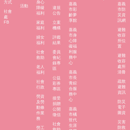
方式
身心
嘉義
嘉義
活動
防
障礙
違規
市彩
市防
社會
災
福利
公告
齡夢
災資
處
專
享館
訊網
FB
家庭
立案
區
福利
機構
嘉義
避難
市身
收容
婦女
評鑑
網
心障
所位
福利
結果
站
礙福
置
導
利服
社會
委員
避難
覽
務中
救助
會紀
收容
心
錄專
處所
老人
回
區
嘉義
清冊
福利
首
市長
公益
頁
疏散
社會
青綜
彩券
避難
行政
合服
專區
聯
資訊
務中
絡
勞資
接受
心
防災
及勞
資
捐贈
電子
動條
訊
嘉義
公開
圖資
件業
市橘
徵信
務
嘉
世代
災害
社會
生涯
義
防救
勞工
救助