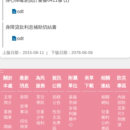
身心障礙創貸計畫書0411修 (1)
服
務
odt
資
訊
身障貸款利息補助切結書
公
開
odt
附
上版日期：2015-08-11
下版日期：2078-06-06
屬
單
位
:::
相
關於
最新
為民
資訊
附屬
表單
相關
防災
關
本處
消息
服務
公開
單位
下載
連結
專區
法
規
主管
新聞
育兒
招標
嘉義
相關
內政
簡介
專區
公告
市婦
網站
部防
宣導
表
女福
災影
業務
事項
兒童
性別
兒童
單
利服
片3
職掌
少年
主流
權利
務中
則推
下
招生
福利
化專
公約
心
波
載
聯絡
簡章
區
專區