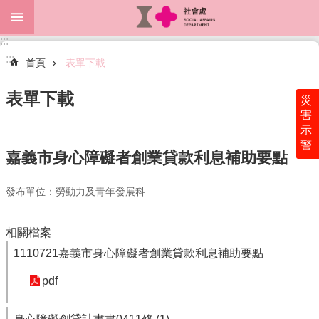
跳到主要內容區塊
:::
進
:::
階
首頁
表單下載
搜
尋
表單下載
災
害
示
警
關
嘉義市身心障礙者創業貸款利息補助要點
於
本
發布單位：勞動力及青年發展科
處
最
相關檔案
新
消
1110721嘉義市身心障礙者創業貸款利息補助要點
息
pdf
為
民