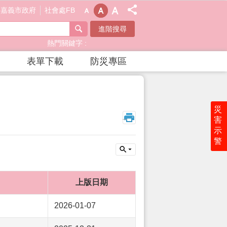
嘉義市政府
社會處FB
進階搜尋
熱門關鍵字
表單下載
防災專區
災
_
害
示
警
上版日期
2026-01-07