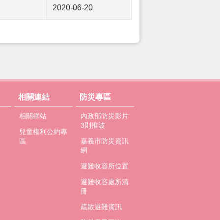
2020-06-20
相關連結
防災專區
相關網站
內政部防災影片
3則推波
兒童權利公約專
區
嘉義市防災資訊
網
避難收容所位置
避難收容處所清
冊
疏散避難資訊