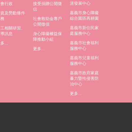
涯發展中心
社會行政
接受捐贈公開徵
信
嘉義市身心障礙
勞資及勞動條件
綜合園區再耕園
業務
社會救助金專戶
公開徵信
嘉義市新住民家
勞工相關研習、
庭服務中心
宣導訊息
身心障礙權益保
障推動小組
嘉義市社會福利
多...
服務中心
更多...
嘉義市兒童福利
服務中心
嘉義市政府家庭
暴力暨性侵害防
治中心
更多...