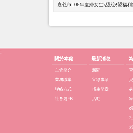
嘉義市108年度婦女生活狀況暨福
:::
關於本處
最新消息
主管簡介
新聞
業務職掌
宣導事項
聯絡方式
招生簡章
社會處FB
活動