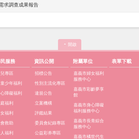
利需求調查成果報告
開啟
為民服務
資訊公開
附屬單位
表單下載
育兒專區
招標公告
嘉義市婦女福利
服務中心
兒童少年福利
性別主流化專區
嘉義市彩齡夢享
身心障礙福利
違規公告
館
家庭福利
立案機構
嘉義市身心障礙
福利服務中心
婦女福利
評鑑結果
嘉義市長青綜合
社會救助
委員會紀錄專區
服務中心
老人福利
公益彩券專區
嘉義市橘世代生