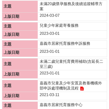
未滿20歲懷孕服務及後續追蹤輔導方
防
案
災
2024-03-07
專
區
兒童少年家庭寄養服務
網
2023-03-01
站
導
嘉義市居家托育服務申訴服務
覽
2023-01-01
回
未滿二歲兒童托育費用補助(含延長二
首
至三歲)
頁
2023-01-01
聯
絡
嘉義市兒童及少年安置及教養機構外
資
部申訴處理機制及流程
訊
2021-03-11
嘉
嘉義市居家托育服務中心
義