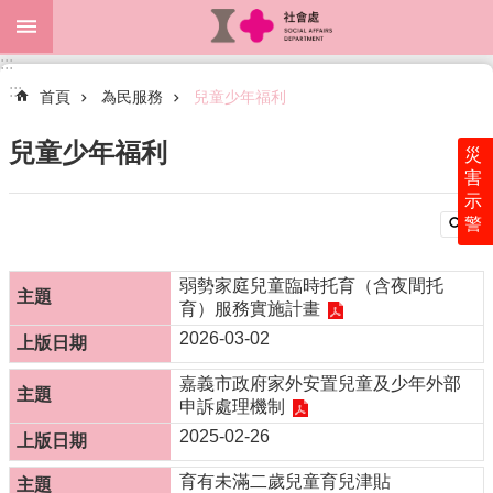
跳到主要內容區塊
:::
進
:::
階
首頁
為民服務
兒童少年福利
搜
尋
兒童少年福利
災
害
示
警
關
於
本
弱勢家庭兒童臨時托育（含夜間托
處
育）服務實施計畫
2026-03-02
最
新
嘉義市政府家外安置兒童及少年外部
消
申訴處理機制
息
2025-02-26
為
民
育有未滿二歲兒童育兒津貼