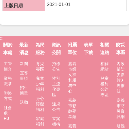
市
2021-01-01
政
府
社
會
處
:::
FB
關於
最新
為民
資訊
附屬
表單
相關
防災
本處
消息
服務
公開
單位
下載
連結
專區
主管
新聞
育兒
招標
嘉義
相關
內政
簡介
專區
公告
市婦
網站
部防
宣導
女福
災影
業務
事項
兒童
性別
兒童
利服
片3
職掌
少年
主流
權利
務中
則推
招生
福利
化專
公約
心
波
聯絡
簡章
區
專區
方式
身心
嘉義
嘉義
活動
障礙
違規
市彩
市防
社會
福利
公告
齡夢
災資
處
享館
訊網
FB
家庭
立案
福利
機構
嘉義
避難