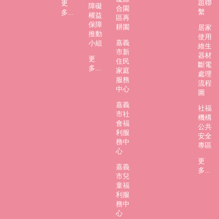
題聯
更
障礙
合園
繫
多...
權益
區再
保障
耕園
居家
推動
使用
嘉義
小組
維生
市新
器材
更
住民
斷電
多...
家庭
處理
服務
流程
中心
圖
嘉義
社福
市社
機構
會福
公共
利服
安全
務中
專區
心
更
嘉義
多...
市兒
童福
利服
務中
心