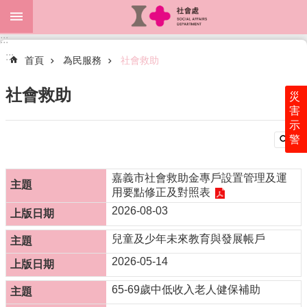
跳到主要內容區塊
:::
進
:::
階
首頁
為民服務
社會救助
搜
尋
社會救助
災
害
示
警
關
於
本
嘉義市社會救助金專戶設置管理及運
處
用要點修正及對照表
2026-08-03
最
新
兒童及少年未來教育與發展帳戶
消
息
2026-05-14
為
65-69歲中低收入老人健保補助
民