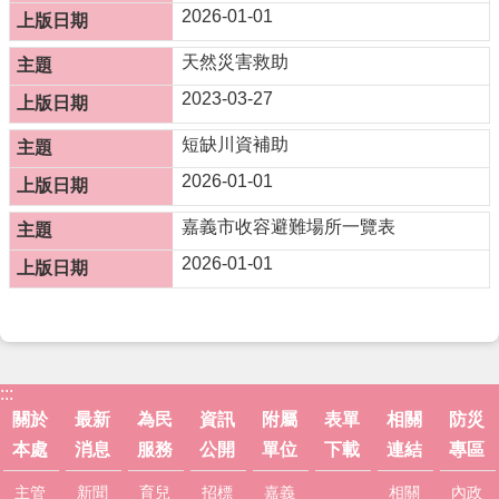
市
2026-01-01
政
府
天然災害救助
社
2023-03-27
會
處
短缺川資補助
FB
2026-01-01
嘉義市收容避難場所一覽表
2026-01-01
:::
關於
最新
為民
資訊
附屬
表單
相關
防災
本處
消息
服務
公開
單位
下載
連結
專區
主管
新聞
育兒
招標
嘉義
相關
內政