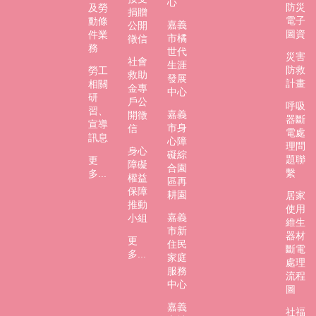
心
防災
及勞
捐贈
電子
動條
嘉義
公開
圖資
件業
市橘
徵信
務
世代
災害
社會
生涯
防救
勞工
救助
發展
計畫
相關
金專
中心
研
戶公
呼吸
習、
嘉義
開徵
器斷
宣導
市身
信
電處
訊息
心障
理問
身心
礙綜
題聯
更
障礙
合園
繫
多...
權益
區再
保障
耕園
居家
推動
使用
嘉義
小組
維生
市新
器材
更
住民
斷電
多...
家庭
處理
服務
流程
中心
圖
嘉義
社福