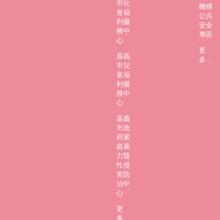
市社
機構
會福
公共
利服
安全
務中
專區
心
更
嘉義
多...
市兒
童福
利服
務中
心
嘉義
市政
府家
庭暴
力暨
性侵
害防
治中
心
更
多...