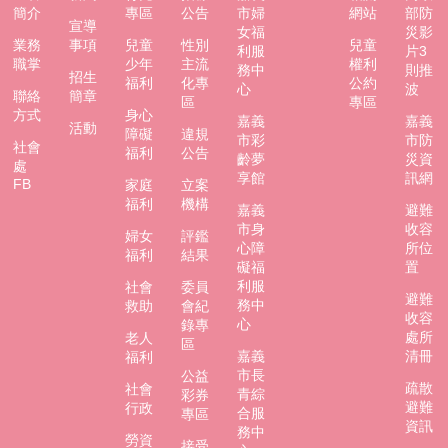
簡介
專區
公告
市婦
網站
部防
宣導
女福
災影
業務
事項
兒童
性別
兒童
利服
片3
職掌
少年
主流
權利
務中
則推
招生
福利
化專
公約
心
波
聯絡
簡章
區
專區
方式
身心
嘉義
嘉義
活動
障礙
違規
市彩
市防
社會
福利
公告
齡夢
災資
處
享館
訊網
FB
家庭
立案
福利
機構
嘉義
避難
市身
收容
婦女
評鑑
心障
所位
福利
結果
礙福
置
利服
社會
委員
避難
務中
救助
會紀
收容
心
錄專
處所
老人
區
嘉義
清冊
福利
市長
公益
疏散
社會
青綜
彩券
避難
行政
合服
專區
資訊
務中
勞資
接受