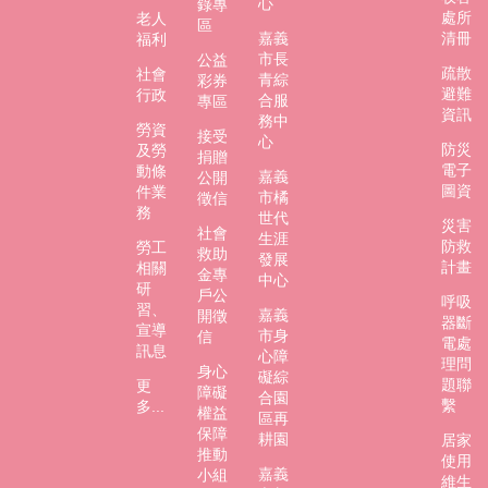
心
錄專
處所
老人
防
區
嘉義
清冊
福利
災
市長
公益
專
疏散
社會
青綜
彩券
區
避難
行政
合服
專區
資訊
務中
勞資
接受
心
網
防災
及勞
捐贈
站
電子
動條
嘉義
公開
導
圖資
件業
市橘
徵信
覽
務
世代
災害
社會
生涯
防救
勞工
回
救助
發展
計畫
相關
金專
首
中心
研
戶公
頁
呼吸
習、
嘉義
開徵
器斷
宣導
市身
信
聯
電處
訊息
心障
絡
理問
身心
礙綜
題聯
資
更
障礙
合園
繫
多...
訊
權益
區再
保障
耕園
居家
嘉
推動
使用
義
嘉義
小組
維生