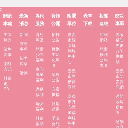
服
務
:::
關於
最新
為民
資訊
附屬
表單
相關
防災
資
本處
消息
服務
公開
單位
下載
連結
專區
訊
公
主管
新聞
育兒
招標
嘉義
相關
內政
開
簡介
專區
公告
市婦
網站
部防
宣導
女福
災影
附
業務
事項
兒童
性別
兒童
利服
片3
屬
職掌
少年
主流
權利
務中
則推
招生
單
福利
化專
公約
心
波
聯絡
簡章
區
專區
位
方式
身心
嘉義
嘉義
活動
障礙
違規
市彩
市防
相
社會
福利
公告
齡夢
災資
關
處
享館
訊網
法
FB
家庭
立案
福利
機構
規
嘉義
避難
市身
收容
婦女
評鑑
表
心障
所位
福利
結果
單
礙福
置
下
利服
社會
委員
避難
務中
載
救助
會紀
收容