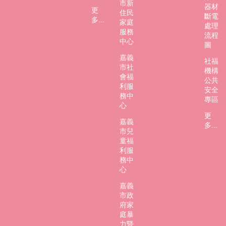
市新
市
器材
更
住民
政
斷電
多...
家庭
府
處理
服務
流程
中心
社
圖
會
嘉義
社福
處
市社
機構
FB
會福
公共
利服
安全
務中
專區
心
更
嘉義
多...
市兒
童福
利服
務中
心
嘉義
市政
府家
庭暴
力暨