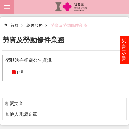
跳到主要內容區塊
:::
進
:::
階
首頁
為民服務
勞資及勞動條件業務
搜
尋
勞資及勞動條件業務
災
害
示
警
勞動法令相關公告資訊
關
於
pdf
本
處
最
新
消
相關文章
息
其他人閱讀文章
為
民