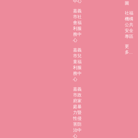
中心
圖
嘉義
社福
市社
機構
會福
公共
利服
安全
務中
專區
心
更
嘉義
多...
市兒
童福
利服
務中
心
嘉義
市政
府家
庭暴
力暨
性侵
害防
治中
心