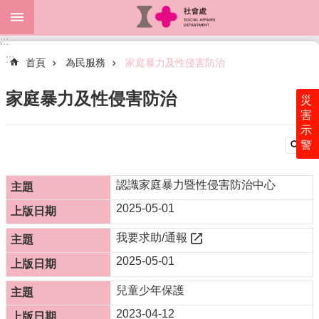
跳到主要內容區塊
:::
進
:::
階
首頁
為民服務
家庭暴力及性侵害防治
搜
尋
家庭暴力及性侵害防治
災
害
示
警
關
於
本
認識家庭暴力暨性侵害防治中心
處
2025-05-01
最
我要求助/通報
新
消
2025-05-01
息
兒童少年保護
為
民
2023-04-12