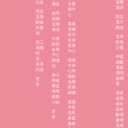
避難
行政
合服
專區
資訊
務中
勞資
接受
心
防災
及勞
捐贈
電子
動條
嘉義
公開
圖資
件業
市橘
徵信
務
世代
災害
社會
生涯
防救
勞工
救助
發展
計畫
相關
金專
中心
研
戶公
呼吸
習、
嘉義
開徵
器斷
宣導
市身
信
電處
訊息
心障
理問
身心
礙綜
題聯
更
障礙
合園
繫
多...
權益
區再
保障
耕園
居家
推動
使用
嘉義
小組
維生
市新
器材
更
住民
斷電
多...
家庭
處理
服務
流程