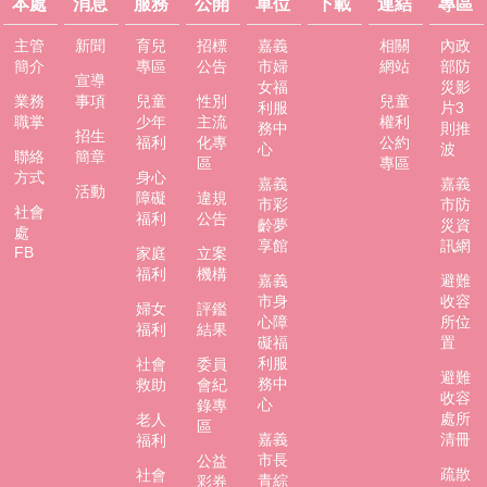
本處
消息
服務
公開
單位
下載
連結
專區
市
政
主管
新聞
育兒
招標
嘉義
相關
內政
府
簡介
專區
公告
市婦
網站
部防
宣導
女福
災影
社
業務
事項
兒童
性別
兒童
利服
片3
會
職掌
少年
主流
權利
務中
則推
招生
處
福利
化專
公約
心
波
聯絡
簡章
FB
區
專區
方式
身心
嘉義
嘉義
活動
障礙
違規
市彩
市防
社會
福利
公告
齡夢
災資
處
享館
訊網
FB
家庭
立案
福利
機構
嘉義
避難
市身
收容
婦女
評鑑
心障
所位
福利
結果
礙福
置
利服
社會
委員
避難
務中
救助
會紀
收容
心
錄專
處所
老人
區
嘉義
清冊
福利
市長
公益
疏散
社會
青綜
彩券