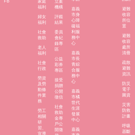
FB
家庭
立案
防
福利
機構
嘉義
避難
災
市身
收容
婦女
評鑑
專
心障
所位
福利
結果
區
礙福
置
利服
社會
委員
避難
務中
救助
會紀
網
收容
心
錄專
站
處所
老人
區
導
嘉義
清冊
福利
覽
市長
公益
疏散
社會
青綜
彩券
避難
行政
回
合服
專區
資訊
務中
首
勞資
接受
心
頁
防災
及勞
捐贈
電子
動條
嘉義
公開
聯
圖資
件業
市橘
徵信
絡
務
世代
災害
資
社會
生涯
防救
勞工
救助
訊
發展
計畫
相關
金專
中心
研
戶公
嘉
呼吸
習、
嘉義
開徵
義
器斷
宣導