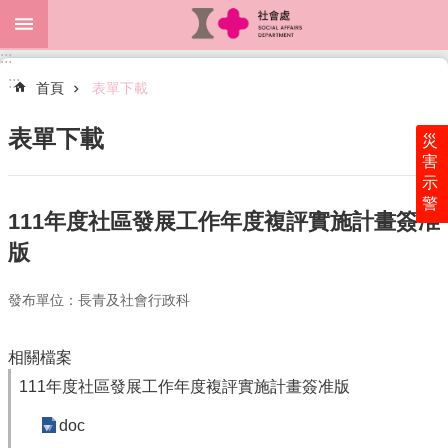
跳到主要內容區塊
:::
進
:::
階
首頁
表單下載
搜
尋
表單下載
災
害
示
警
關
111年度社區發展工作年度複評實施計畫簽准
於
版
本
處
發布單位：長青及社會行政科
最
新
消
相關檔案
息
111年度社區發展工作年度複評實施計畫簽准版
為
doc
民