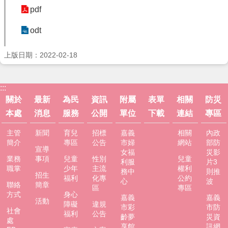
服
pdf
務
odt
資
訊
公
上版日期：2022-02-18
開
附
:::
屬
關於
最新
為民
資訊
附屬
表單
相關
防災
單
本處
消息
服務
公開
單位
下載
連結
專區
位
主管
新聞
育兒
招標
嘉義
相關
內政
相
簡介
專區
公告
市婦
網站
部防
關
宣導
女福
災影
法
業務
事項
兒童
性別
兒童
利服
片3
規
職掌
少年
主流
權利
務中
則推
招生
福利
化專
公約
心
波
聯絡
簡章
表
區
專區
方式
身心
嘉義
嘉義
單
活動
障礙
違規
市彩
市防
下
社會
福利
公告
齡夢
災資
載
處
享館
訊網