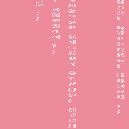
市身
信
市
電處
訊息
心障
理問
政
身心
礙綜
題聯
更
府
障礙
合園
繫
多...
權益
區再
社
保障
耕園
居家
會
推動
使用
嘉義
處
小組
維生
市新
FB
器材
更
住民
斷電
多...
家庭
處理
服務
流程
中心
圖
嘉義
社福
市社
機構
會福
公共
利服
安全
務中
專區
心
更
嘉義
多...
市兒
童福
利服