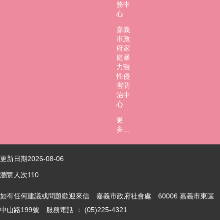
務中
心
嘉義
市政
府家
庭暴
力暨
性侵
害防
治中
心
更
多...
更新日期
2026-08-06
瀏覽人次
110
如有任何建議或問題歡迎來信 嘉義市政府社會處 60006 嘉義市東區
中山路199號 服務電話 ： (05)225-4321