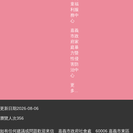
童福
利服
務中
心
嘉義
市政
府家
庭暴
力暨
性侵
害防
治中
心
更
多...
更新日期
2026-08-06
瀏覽人次
356
如有任何建議或問題歡迎來信 嘉義市政府社會處 60006 嘉義市東區