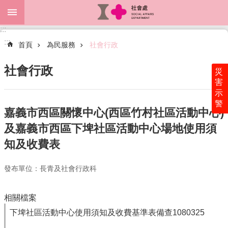
跳到主要內容區塊
:::
進
:::
階
首頁
為民服務
社會行政
搜
尋
社會行政
災
害
示
警
關
嘉義市西區關懷中心(西區竹村社區活動中心)
於
及嘉義市西區下埤社區活動中心場地使用須
本
處
知及收費表
最
發布單位：長青及社會行政科
新
消
息
相關檔案
為
下埤社區活動中心使用須知及收費基準表備查1080325
民