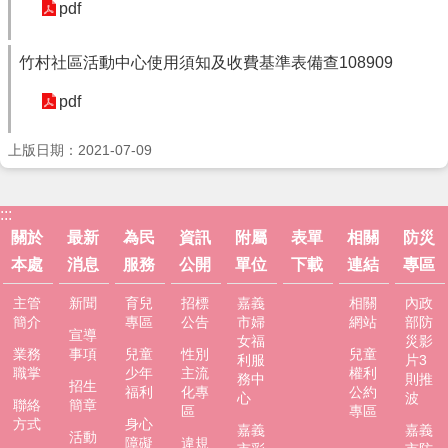
服
pdf
務
竹村社區活動中心使用須知及收費基準表備查108909
資
訊
pdf
公
開
上版日期：2021-07-09
附
屬
單
:::
位
關於
最新
為民
資訊
附屬
表單
相關
防災
本處
消息
服務
公開
單位
下載
連結
專區
相
關
主管
新聞
育兒
招標
嘉義
相關
內政
法
簡介
專區
公告
市婦
網站
部防
規
宣導
女福
災影
業務
事項
兒童
性別
兒童
利服
片3
表
職掌
少年
主流
權利
務中
則推
招生
單
福利
化專
公約
心
波
聯絡
簡章
下
區
專區
方式
身心
嘉義
嘉義
載
活動
障礙
違規