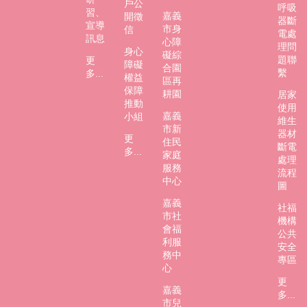
戶公
市
呼吸
習、
嘉義
開徵
政
器斷
宣導
市身
信
府
電處
訊息
心障
理問
身心
礙綜
社
題聯
更
障礙
合園
繫
會
多...
權益
區再
處
保障
耕園
居家
FB
推動
使用
嘉義
小組
維生
市新
器材
更
住民
斷電
多...
家庭
處理
服務
流程
中心
圖
嘉義
社福
市社
機構
會福
公共
利服
安全
務中
專區
心
更
嘉義
多...
市兒