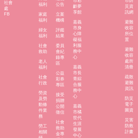
市彩
市防
社會
福利
公告
齡夢
災資
防
處
享館
訊網
災
FB
家庭
立案
專
福利
機構
嘉義
避難
區
市身
收容
婦女
評鑑
心障
所位
福利
結果
礙福
置
網
利服
社會
委員
站
避難
務中
救助
會紀
導
收容
心
錄專
覽
處所
老人
區
嘉義
清冊
福利
回
市長
公益
疏散
社會
首
青綜
彩券
避難
行政
頁
合服
專區
資訊
務中
勞資
接受
聯
心
防災
及勞
捐贈
絡
電子
動條
嘉義
公開
資
圖資
件業
市橘
徵信
訊
務
世代
災害
社會
生涯
防救
勞工
嘉
救助
發展
計畫
相關
義
金專
中心
研