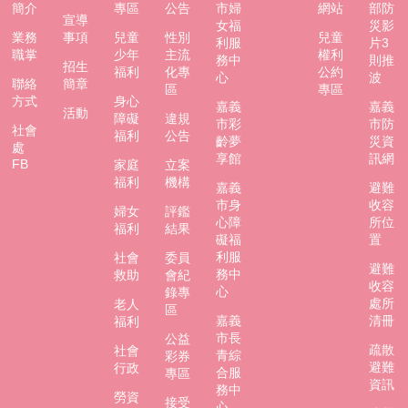
簡介
專區
公告
市婦
網站
部防
宣導
女福
災影
業務
事項
兒童
性別
兒童
利服
片3
職掌
少年
主流
權利
務中
則推
招生
福利
化專
公約
心
波
聯絡
簡章
區
專區
方式
身心
嘉義
嘉義
活動
障礙
違規
市彩
市防
社會
福利
公告
齡夢
災資
處
享館
訊網
FB
家庭
立案
福利
機構
嘉義
避難
市身
收容
婦女
評鑑
心障
所位
福利
結果
礙福
置
利服
社會
委員
避難
務中
救助
會紀
收容
心
錄專
處所
老人
區
嘉義
清冊
福利
市長
公益
疏散
社會
青綜
彩券
避難
行政
合服
專區
資訊
務中
勞資
接受
心