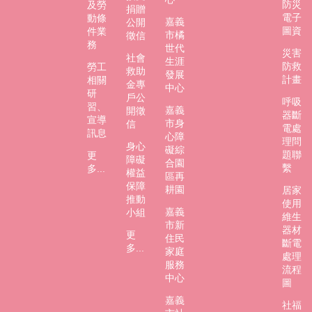
防災
及勞
捐贈
電子
動條
嘉義
公開
圖資
件業
市橘
徵信
務
世代
災害
社會
生涯
防救
勞工
救助
發展
計畫
相關
金專
中心
研
戶公
呼吸
習、
嘉義
開徵
器斷
宣導
市身
信
電處
訊息
心障
理問
身心
礙綜
題聯
更
障礙
合園
繫
多...
權益
區再
保障
耕園
居家
推動
使用
嘉義
小組
維生
市新
器材
更
住民
斷電
多...
家庭
處理
服務
流程
中心
圖
嘉義
社福