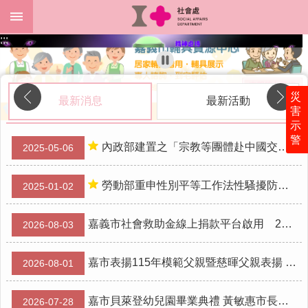
跳到主要內容區塊
:::
:::
進
階
搜
尋
災
最新消息
最新活動
害
示
警
關
內政部建置之「宗教等團體赴中國交流資訊公開專區」 已上線，歡迎團體多加利用，以落實登錄制度。
2025-05-06
於
本
勞動部重申性別平等工作法性騷擾防治之相關規定
2025-01-02
處
最
嘉義市社會救助金線上捐款平台啟用 24小時愛心不打烊
2026-08-03
新
消
息
嘉市表揚115年模範父親暨慈暉父親表揚 黃敏惠市長感謝父親無私奉獻、守護家庭
2026-08-01
為
民
嘉市貝萊登幼兒園畢業典禮 黃敏惠市長勉勵勇於學習、逐夢未來
2026-07-28