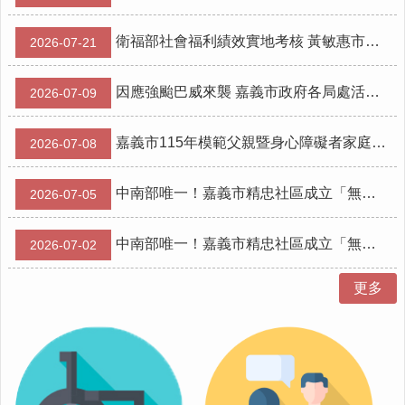
服
務
衛福部社會福利績效實地考核 黃敏惠市長率市府團隊展現社福施政成果
2026-07-21
資
訊
因應強颱巴威來襲 嘉義市政府各局處活動期程異動
2026-07-09
公
開
嘉義市115年模範父親暨身心障礙者家庭模範父親代表評選結果出爐
2026-07-08
附
屬
單
中南部唯一！嘉義市精忠社區成立「無人機足球培育基地」 透過科技跨世代共融
2026-07-05
位
相
中南部唯一！嘉義市精忠社區成立「無人機足球培育基地」 透過科技跨世代共融
2026-07-02
關
法
更多
規
表
單
下
載