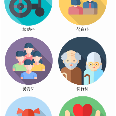
防
災
專
區
救助科
勞資科
網
站
導
覽
回
首
頁
聯
絡
勞青科
長行科
資
訊
嘉
義