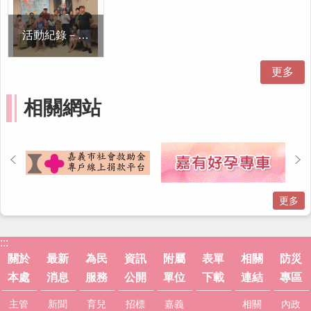
活動紀錄－今嘉有新思異國風情特展主題日｜作伙來！泰瘋鬼面
更多
相關網站
更多
:::
關於
最新
為民
資訊
附屬
表單
相關
防災
本處
消息
服務
公開
單位
下載
連結
專區
主管
新聞
育兒
招標
嘉義
相關
內政