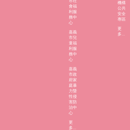
市社
機構
會福
公共
利服
安全
務中
專區
心
更
嘉義
多...
市兒
童福
利服
務中
心
嘉義
市政
府家
庭暴
力暨
性侵
害防
治中
心
更
多...