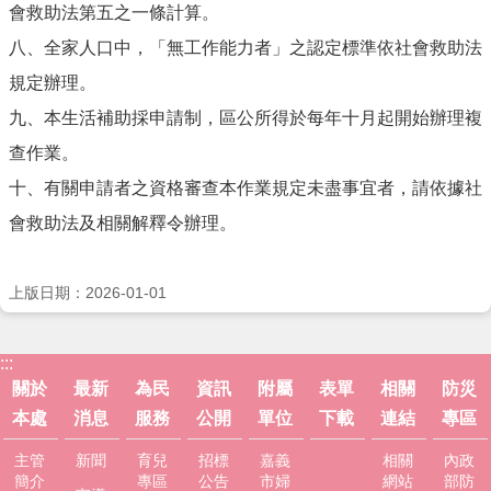
市
會救助法第五之一條計算。
政
八、全家人口中，「無工作能力者」之認定標準依社會救助法
府
規定辦理。
社
九、本生活補助採申請制，區公所得於每年十月起開始辦理複
會
處
查作業。
FB
十、有關申請者之資格審查本作業規定未盡事宜者，請依據社
會救助法及相關解釋令辦理。
上版日期：2026-01-01
:::
關於
最新
為民
資訊
附屬
表單
相關
防災
本處
消息
服務
公開
單位
下載
連結
專區
主管
新聞
育兒
招標
嘉義
相關
內政
簡介
專區
公告
市婦
網站
部防