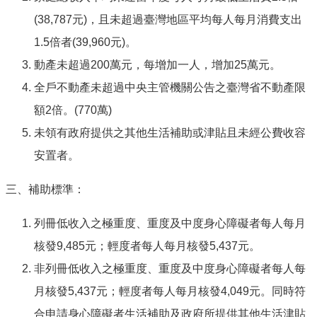
服
(38,787元)，且未超過臺灣地區平均每人每月消費支出
務
1.5倍者(39,960元)。
資
訊
動產未超過200萬元，每增加一人，增加25萬元。
公
全戶不動產未超過中央主管機關公告之臺灣省不動產限
開
額2倍。(770萬)
附
未領有政府提供之其他生活補助或津貼且未經公費收容
屬
單
安置者。
位
三、補助標準：
相
關
法
列冊低收入之極重度、重度及中度身心障礙者每人每月
規
核發9,485元；輕度者每人每月核發5,437元。
表
非列冊低收入之極重度、重度及中度身心障礙者每人每
單
月核發5,437元；輕度者每人每月核發4,049元。同時符
下
載
合申請身心障礙者生活補助及政府所提供其他生活津貼