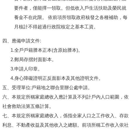
防
要件者，僅能擇一領取。但低收入戶生活扶助及榮民就
災
養金不在此限。 依前項所領取政府核發之各種補助，每
專
區
月核計不得超過行政院核定之基本工資。
網
四、應備申請文件:
站
1.全戶戶籍謄本正本(含原始謄本)。
導
覽
2.郵局存摺封面影本。
回
3.申請人印章。
首
4.身心障礙證明正反面影本及其他證明文件。
頁
五、受理單位:戶籍地之聯合里辦公處申請。
聯
六、本規定所稱家庭總收入應計算及不列計戶內人口範圍，依
絡
資
社會救助法第五條計算。
訊
七、本規定所稱家庭總收入，係指全家人口之工作收入、存款
嘉
利息、不動產收益及其他收入之總額。前項所稱工作收入依社
義