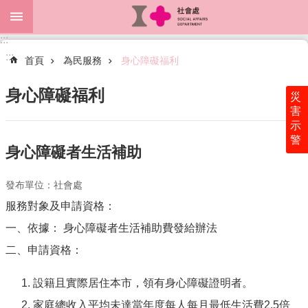
跳到主要內容區塊
:::
進
:::
階
首頁
為民服務
身心障礙福利
搜
尋
身心障礙福利
災
害
示
警
關
身心障礙者生活補助
於
本
發布單位：社會處
處
服務對象及申請資格：
最
一、依據： 身心障礙者生活補助費發給辦法
新
消
二、申請資格：
息
設籍且實際居住本市，領有身心障礙證明者。
為
民
家庭總收入平均未達當年度每人每月最低生活費2.5倍