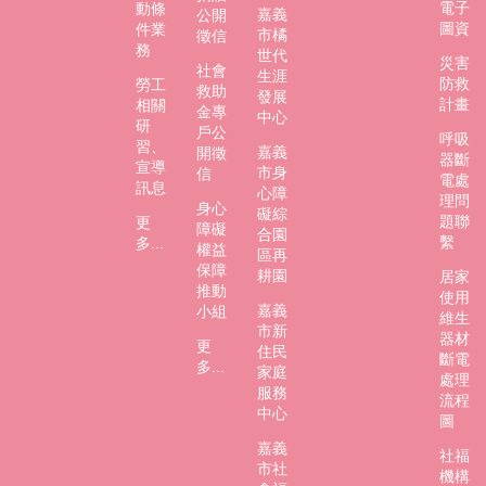
電子
動條
嘉義
公開
圖資
件業
市橘
徵信
務
世代
災害
社會
生涯
防救
勞工
救助
發展
計畫
相關
金專
中心
研
戶公
呼吸
習、
嘉義
開徵
器斷
宣導
市身
信
電處
訊息
心障
理問
身心
礙綜
題聯
更
障礙
合園
繫
多...
權益
區再
保障
耕園
居家
推動
使用
嘉義
小組
維生
市新
器材
更
住民
斷電
多...
家庭
處理
服務
流程
中心
圖
嘉義
社福
市社
機構