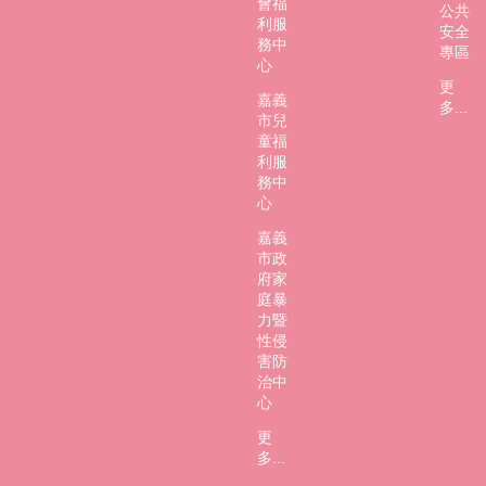
會福
公共
利服
安全
務中
專區
心
更
嘉義
多...
市兒
童福
利服
務中
心
嘉義
市政
府家
庭暴
力暨
性侵
害防
治中
心
更
多...