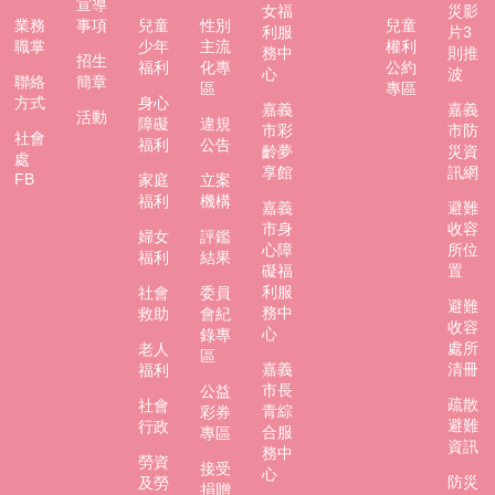
宣導
女福
災影
業務
事項
兒童
性別
兒童
利服
片3
職掌
少年
主流
權利
務中
則推
招生
福利
化專
公約
心
波
聯絡
簡章
區
專區
方式
身心
嘉義
嘉義
活動
障礙
違規
市彩
市防
社會
福利
公告
齡夢
災資
處
享館
訊網
FB
家庭
立案
福利
機構
嘉義
避難
市身
收容
婦女
評鑑
心障
所位
福利
結果
礙福
置
利服
社會
委員
避難
務中
救助
會紀
收容
心
錄專
處所
老人
區
嘉義
清冊
福利
市長
公益
疏散
社會
青綜
彩券
避難
行政
合服
專區
資訊
務中
勞資
接受
心
防災
及勞
捐贈