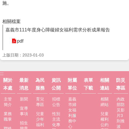
服
施。
務
資
相關檔案
訊
嘉義市111年度身心障礙婦女福利需求分析成果報告
公
開
pdf
附
屬
上版日期：2023-01-03
單
位
:::
相
關於
最新
為民
資訊
附屬
表單
相關
防災
關
本處
消息
服務
公開
單位
下載
連結
專區
法
規
主管
新聞
育兒
招標
嘉義
相關
內政
簡介
專區
公告
市婦
網站
部防
表
宣導
女福
災影
單
業務
事項
兒童
性別
兒童
利服
片3
下
職掌
少年
主流
權利
務中
則推
招生
載
福利
化專
公約
心
波
聯絡
簡章