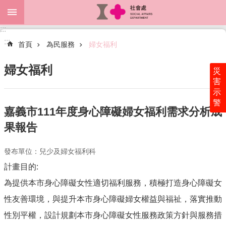
跳到主要內容區塊
:::
進
:::
階
首頁
為民服務
婦女福利
搜
尋
婦女福利
災
害
示
警
關
嘉義市111年度身心障礙婦女福利需求分析成
於
果報告
本
處
發布單位：兒少及婦女福利科
最
計畫目的:
新
消
為提供本市身心障礙女性適切福利服務，積極打造身心障礙女
息
性友善環境，與提升本市身心障礙婦女權益與福祉，落實推動
為
性別平權，設計規劃本市身心障礙女性服務政策方針與服務措
民