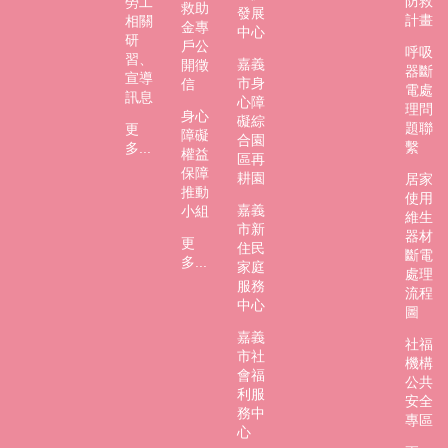
防救
勞工
市
救助
發展
計畫
相關
政
金專
中心
研
戶公
府
呼吸
習、
嘉義
開徵
器斷
宣導
市身
信
社
電處
訊息
心障
會
理問
身心
礙綜
處
題聯
更
障礙
合園
繫
FB
多...
權益
區再
保障
耕園
居家
推動
使用
嘉義
小組
維生
市新
器材
更
住民
斷電
多...
家庭
處理
服務
流程
中心
圖
嘉義
社福
市社
機構
會福
公共
利服
安全
務中
專區
心