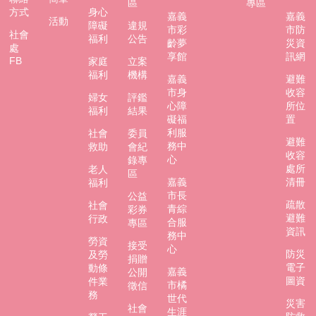
區
專區
方式
身心
防
嘉義
嘉義
活動
障礙
違規
市彩
市防
災
社會
福利
公告
齡夢
災資
專
處
享館
訊網
區
FB
家庭
立案
福利
機構
嘉義
避難
網
市身
收容
婦女
評鑑
心障
所位
站
福利
結果
礙福
置
導
利服
社會
委員
覽
避難
務中
救助
會紀
收容
心
錄專
回
處所
老人
區
首
嘉義
清冊
福利
頁
市長
公益
疏散
社會
青綜
彩券
避難
行政
聯
合服
專區
資訊
絡
務中
勞資
接受
資
心
防災
及勞
捐贈
訊
電子
動條
嘉義
公開
圖資
件業
市橘
徵信
嘉
務
世代
災害
義
社會
生涯