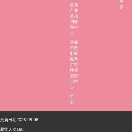
更
嘉義
多...
市兒
童福
利服
務中
心
嘉義
市政
府家
庭暴
力暨
性侵
害防
治中
心
更
多...
更新日期
2026-08-06
瀏覽人次
160