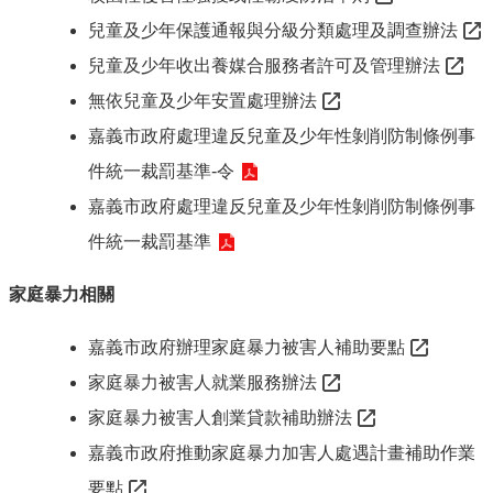
服
兒童及少年保護通報與分級分類處理及調查辦法
務
兒童及少年收出養媒合服務者許可及管理辦法
資
訊
無依兒童及少年安置處理辦法
公
嘉義市政府處理違反兒童及少年性剝削防制條例事
開
件統一裁罰基準-令
附
嘉義市政府處理違反兒童及少年性剝削防制條例事
屬
單
件統一裁罰基準
位
家庭暴力相關
相
關
法
嘉義市政府辦理家庭暴力被害人補助要點
規
家庭暴力被害人就業服務辦法
表
家庭暴力被害人創業貸款補助辦法
單
嘉義市政府推動家庭暴力加害人處遇計畫補助作業
下
載
要點