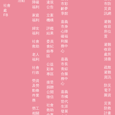
活動
障礙
違規
市彩
市防
社會
福利
公告
齡夢
災資
處
享館
訊網
FB
家庭
立案
福利
機構
嘉義
避難
市身
收容
婦女
評鑑
心障
所位
福利
結果
礙福
置
利服
社會
委員
避難
務中
救助
會紀
收容
心
錄專
處所
老人
區
嘉義
清冊
福利
市長
公益
疏散
社會
青綜
彩券
避難
行政
合服
專區
資訊
務中
勞資
接受
心
防災
及勞
捐贈
電子
動條
嘉義
公開
圖資
件業
市橘
徵信
務
世代
災害
社會
生涯
防救
勞工
救助
發展
計畫
相關
金專