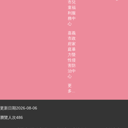
市兒
童福
利服
務中
心
嘉義
市政
府家
庭暴
力暨
性侵
害防
治中
心
更
多...
更新日期
2026-08-06
瀏覽人次
486