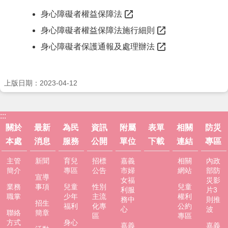
身心障礙者權益保障法
身心障礙者權益保障法施行細則
身心障礙者保護通報及處理辦法
上版日期：2023-04-12
:::
關於
最新
為民
資訊
附屬
表單
相關
防災
本處
消息
服務
公開
單位
下載
連結
專區
主管
新聞
育兒
招標
嘉義
相關
內政
簡介
專區
公告
市婦
網站
部防
宣導
女福
災影
業務
事項
兒童
性別
兒童
利服
片3
職掌
少年
主流
權利
務中
則推
招生
福利
化專
公約
心
波
聯絡
簡章
區
專區
方式
身心
嘉義
嘉義