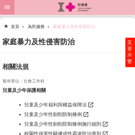
跳到主要內容區塊
:::
進
:::
階
首頁
為民服務
家庭暴力及性侵害防治
搜
尋
家庭暴力及性侵害防治
災
害
示
警
關
相關法規
於
本
發布單位：社會工作科
處
兒童及少年保護相關
最
新
兒童及少年福利與權益保障法
消
息
兒童及少年性剝削防制條例
兒童及少年性剝削防制條例施行細則
為
民
校園性侵害性騷擾或性霸凌防治準則