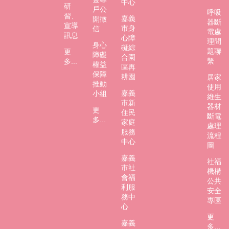
中心
研
戶公
呼吸
習、
嘉義
開徵
器斷
宣導
市身
信
電處
訊息
心障
理問
身心
礙綜
題聯
更
障礙
合園
繫
多...
權益
區再
保障
耕園
居家
推動
使用
嘉義
小組
維生
市新
器材
更
住民
斷電
多...
家庭
處理
服務
流程
中心
圖
嘉義
社福
市社
機構
會福
公共
利服
安全
務中
專區
心
更
嘉義
多...