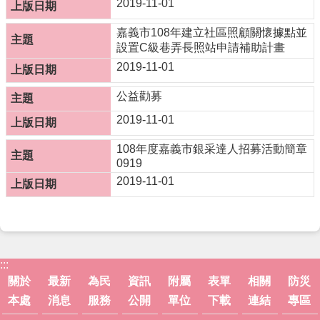
2019-11-01
防
災
嘉義市108年建立社區照顧關懷據點並
專
設置C級巷弄長照站申請補助計畫
區
2019-11-01
網
公益勸募
站
2019-11-01
導
覽
108年度嘉義市銀采達人招募活動簡章
0919
回
首
2019-11-01
頁
聯
絡
資
:::
訊
關於
最新
為民
資訊
附屬
表單
相關
防災
嘉
本處
消息
服務
公開
單位
下載
連結
專區
義