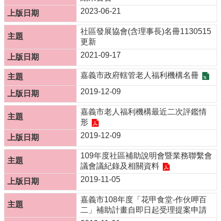
服
2023-06-21
務
社區發展協會(含理事長)名冊1130515
資
更新
訊
公
2021-09-17
開
嘉義市政府轄管老人福利機構名冊
附
2019-12-09
屬
單
嘉義市老人福利機構最近二次評鑑情
位
形
相
2019-12-09
關
法
109年度社區補助說明會暨業務聯繫會
規
議會議紀錄及相關資料
2019-11-05
表
單
嘉義市108年度「花甲食堂-作伙呷百
下
二」補助計畫自即日起受理提案申請
載