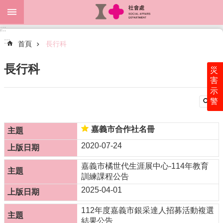
跳到主要內容區塊
:::
進
:::
階
首頁
長行科
搜
尋
長行科
災
害
示
警
關
於
本
嘉義市合作社名冊
處
2020-07-24
最
嘉義市橘世代生涯展中心-114年教育
新
訓練課程公告
消
息
2025-04-01
為
112年度嘉義市銀采達人招募活動複選
民
結果公告