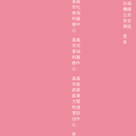
嘉義
社福
市社
機構
會福
公共
利服
安全
務中
專區
心
更
嘉義
多...
市兒
童福
利服
務中
心
嘉義
市政
府家
庭暴
力暨
性侵
害防
治中
心
更