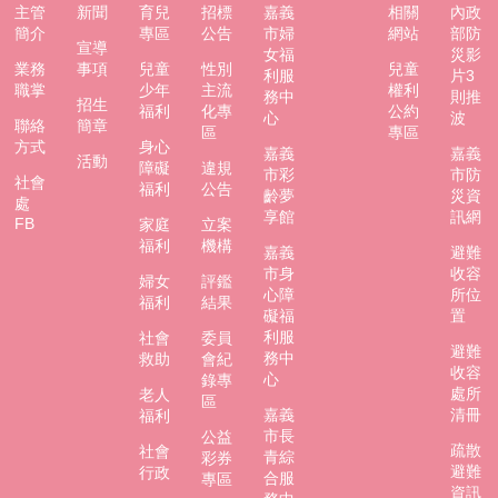
市
主管
新聞
育兒
招標
嘉義
相關
內政
政
簡介
專區
公告
市婦
網站
部防
宣導
府
女福
災影
業務
事項
兒童
性別
兒童
利服
片3
職掌
少年
主流
權利
社
務中
則推
招生
福利
化專
公約
心
波
會
聯絡
簡章
區
專區
處
方式
身心
嘉義
嘉義
活動
FB
障礙
違規
市彩
市防
社會
福利
公告
齡夢
災資
處
享館
訊網
FB
家庭
立案
福利
機構
嘉義
避難
市身
收容
婦女
評鑑
心障
所位
福利
結果
礙福
置
利服
社會
委員
避難
務中
救助
會紀
收容
心
錄專
處所
老人
區
嘉義
清冊
福利
市長
公益
疏散
社會
青綜
彩券
避難
行政
合服
專區
資訊