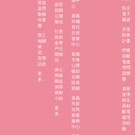
務中
勞資
接受
心
防災
及勞
捐贈
電子
動條
嘉義
公開
圖資
件業
市橘
徵信
務
世代
災害
社會
生涯
防救
勞工
救助
發展
計畫
相關
金專
中心
研
戶公
呼吸
習、
嘉義
開徵
器斷
宣導
市身
信
電處
訊息
心障
理問
身心
礙綜
題聯
更
障礙
合園
繫
多...
權益
區再
保障
耕園
居家
推動
使用
嘉義
小組
維生
市新
器材
更
住民
斷電
多...
家庭
處理
服務
流程
中心
圖