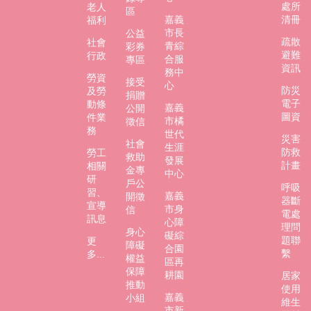
處所
老人
區
嘉義
清冊
福利
市長
公益
疏散
社會
青綜
彩券
避難
行政
合服
專區
資訊
務中
勞資
接受
心
防災
及勞
捐贈
電子
動條
嘉義
公開
圖資
件業
市橘
徵信
務
世代
災害
社會
生涯
防救
勞工
救助
發展
計畫
相關
金專
中心
研
戶公
呼吸
習、
嘉義
開徵
器斷
宣導
市身
信
電處
訊息
心障
理問
身心
礙綜
題聯
更
障礙
合園
繫
多...
權益
區再
保障
耕園
居家
推動
使用
嘉義
小組
維生
市新