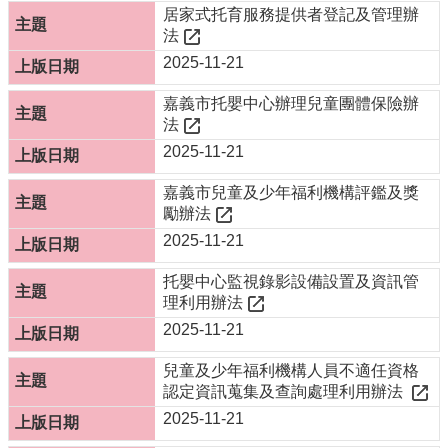
服
居家式托育服務提供者登記及管理辦
務
法
2025-11-21
資
訊
嘉義市托嬰中心辦理兒童團體保險辦
公
法
開
2025-11-21
附
屬
嘉義市兒童及少年福利機構評鑑及獎
單
勵辦法
位
2025-11-21
相
托嬰中心監視錄影設備設置及資訊管
關
理利用辦法
法
2025-11-21
規
表
兒童及少年福利機構人員不適任資格
單
認定資訊蒐集及查詢處理利用辦法
下
2025-11-21
載