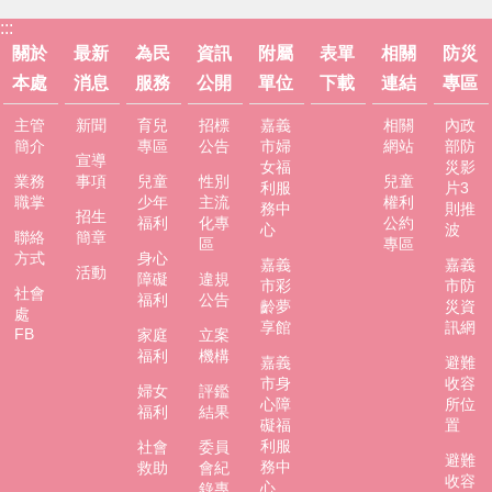
:::
關於
最新
為民
資訊
附屬
表單
相關
防災
本處
消息
服務
公開
單位
下載
連結
專區
主管
新聞
育兒
招標
嘉義
相關
內政
簡介
專區
公告
市婦
網站
部防
宣導
女福
災影
業務
事項
兒童
性別
兒童
利服
片3
職掌
少年
主流
權利
務中
則推
招生
福利
化專
公約
心
波
聯絡
簡章
區
專區
方式
身心
嘉義
嘉義
活動
障礙
違規
市彩
市防
社會
福利
公告
齡夢
災資
處
享館
訊網
FB
家庭
立案
福利
機構
嘉義
避難
市身
收容
婦女
評鑑
心障
所位
福利
結果
礙福
置
利服
社會
委員
避難
務中
救助
會紀
收容
心
錄專