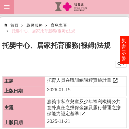
跳到主要內容區塊
:::
進
:::
階
首頁
為民服務
育兒專區
搜
托嬰中心、居家托育服務(褓姆)法規
尋
災
托嬰中心、居家托育服務(褓姆)法規
害
示
警
關
於
本
處
托育人員在職訓練課程實施計畫
2026-01-15
最
新
嘉義市私立兒童及少年福利機構公共
消
意外責任之投保金額及履行營運之擔
息
保能力認定基準
為
2025-11-21
民