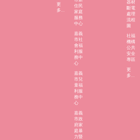
器材
更
住民
斷電
多...
家庭
處理
服務
流程
中心
圖
嘉義
社福
市社
機構
會福
公共
利服
安全
務中
專區
心
更
嘉義
多...
市兒
童福
利服
務中
心
嘉義
市政
府家
庭暴
力暨