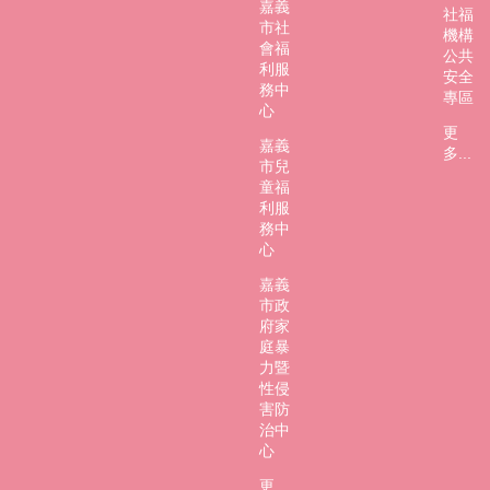
嘉義
社福
市社
機構
會福
公共
利服
安全
務中
專區
心
更
嘉義
多...
市兒
童福
利服
務中
心
嘉義
市政
府家
庭暴
力暨
性侵
害防
治中
心
更