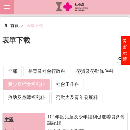
跳到主要內容區塊
:::
進
:::
階
首頁
表單下載
搜
尋
表單下載
災
害
示
警
關
於
全部
長青及社會行政科
勞資及勞動條件科
本
處
兒少及婦女福利科
社會工作科
最
新
救助及身障福利科
勞動力及青年發展科
消
息
101年度兒童及少年福利促進委員會會
為
議紀錄
民