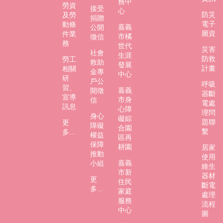
務中
市
勞資
接受
心
政
防災
及勞
捐贈
電子
府
動條
嘉義
公開
圖資
件業
市橘
徵信
社
務
世代
災害
社會
會
生涯
防救
勞工
救助
處
發展
計畫
相關
金專
FB
中心
研
戶公
呼吸
習、
嘉義
開徵
器斷
宣導
市身
信
電處
訊息
心障
理問
身心
礙綜
題聯
更
障礙
合園
繫
多...
權益
區再
保障
耕園
居家
推動
使用
嘉義
小組
維生
市新
器材
更
住民
斷電
多...
家庭
處理
服務
流程
中心
圖