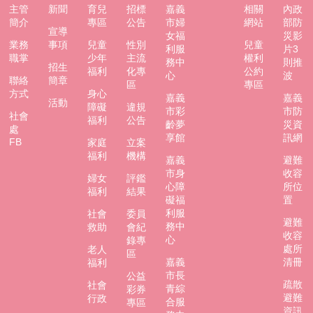
主管
新聞
育兒
招標
嘉義
相關
內政
防
簡介
專區
公告
市婦
網站
部防
災
宣導
女福
災影
業務
事項
兒童
性別
兒童
專
利服
片3
職掌
少年
主流
權利
區
務中
則推
招生
福利
化專
公約
心
波
聯絡
簡章
區
專區
網
方式
身心
嘉義
嘉義
活動
站
障礙
違規
市彩
市防
社會
福利
公告
導
齡夢
災資
處
覽
享館
訊網
FB
家庭
立案
福利
機構
嘉義
避難
回
市身
收容
首
婦女
評鑑
心障
所位
頁
福利
結果
礙福
置
利服
社會
委員
聯
避難
務中
救助
會紀
絡
收容
心
錄專
資
處所
老人
區
訊
嘉義
清冊
福利
市長
公益
疏散
社會
嘉
青綜
彩券
避難
行政
合服
專區
義
資訊