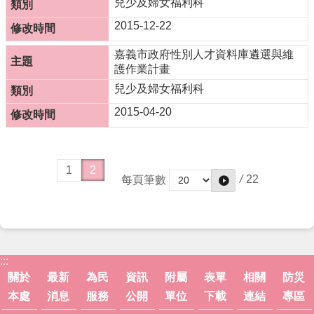
兒少及婦女福利科
服
務
2015-12-22
資
嘉義市政府性別人才資料庫遴選與維
訊
護作業計畫
公
兒少及婦女福利科
開
2015-04-20
附
屬
單
位
1
2
/
22
每頁筆數
相
關
法
規
表
:::
單
關於
最新
為民
資訊
附屬
表單
相關
防災
下
本處
消息
服務
公開
單位
下載
連結
專區
載