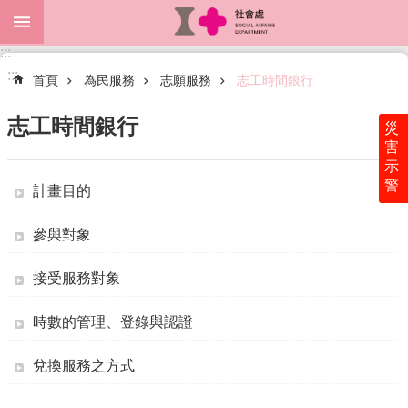
跳到主要內容區塊
:::
進
:::
階
首頁
為民服務
志願服務
志工時間銀行
搜
尋
志工時間銀行
災
害
示
警
計畫目的
關
於
本
參與對象
處
接受服務對象
最
新
時數的管理、登錄與認證
消
息
兌換服務之方式
為
民