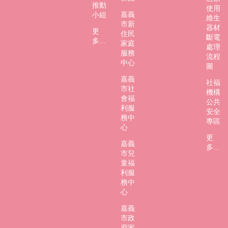
市
推動
使用
政
嘉義
小組
維生
市新
府
器材
更
住民
斷電
多...
家庭
社
處理
服務
會
流程
中心
處
圖
FB
嘉義
社福
市社
機構
會福
公共
利服
安全
務中
專區
心
更
嘉義
多...
市兒
童福
利服
務中
心
嘉義
市政
府家