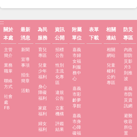
服
務
資
:::
訊
關於
最新
為民
資訊
附屬
表單
相關
防災
公
本處
消息
服務
公開
單位
下載
連結
專區
開
主管
新聞
育兒
招標
嘉義
相關
內政
附
簡介
專區
公告
市婦
網站
部防
屬
宣導
女福
災影
單
業務
事項
兒童
性別
兒童
利服
片3
位
職掌
少年
主流
權利
務中
則推
招生
福利
化專
公約
心
波
聯絡
簡章
相
區
專區
方式
身心
嘉義
嘉義
關
活動
障礙
違規
市彩
市防
法
社會
福利
公告
齡夢
災資
規
處
享館
訊網
FB
家庭
立案
表
福利
機構
嘉義
避難
單
市身
收容
婦女
評鑑
下
心障
所位
福利
結果
載
礙福
置