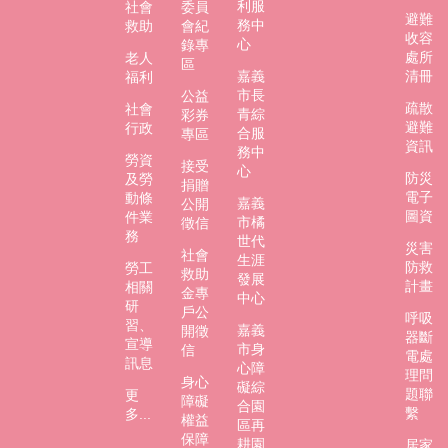
利服
社會
委員
避難
防
務中
救助
會紀
收容
災
心
錄專
處所
老人
區
專
嘉義
清冊
福利
區
市長
公益
疏散
社會
青綜
彩券
避難
行政
網
合服
專區
資訊
站
務中
勞資
接受
心
導
防災
及勞
捐贈
覽
電子
動條
嘉義
公開
圖資
件業
市橘
徵信
回
務
世代
災害
首
社會
生涯
防救
勞工
頁
救助
發展
計畫
相關
金專
中心
研
聯
戶公
呼吸
習、
嘉義
開徵
絡
器斷
宣導
市身
信
資
電處
訊息
心障
訊
理問
身心
礙綜
題聯
更
障礙
合園
嘉
繫
多...
權益
區再
義
保障
耕園
居家