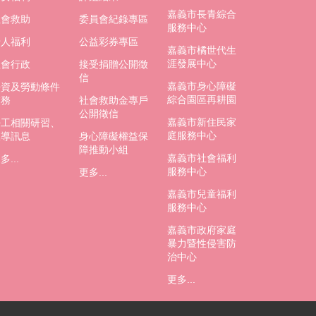
嘉義市長青綜合
社會救助
委員會紀錄專區
服務中心
老人福利
公益彩券專區
嘉義市橘世代生
涯發展中心
社會行政
接受捐贈公開徵
信
嘉義市身心障礙
勞資及勞動條件
綜合園區再耕園
業務
社會救助金專戶
公開徵信
嘉義市新住民家
勞工相關研習、
庭服務中心
宣導訊息
身心障礙權益保
障推動小組
嘉義市社會福利
多...
服務中心
更多...
嘉義市兒童福利
服務中心
嘉義市政府家庭
暴力暨性侵害防
治中心
更多...