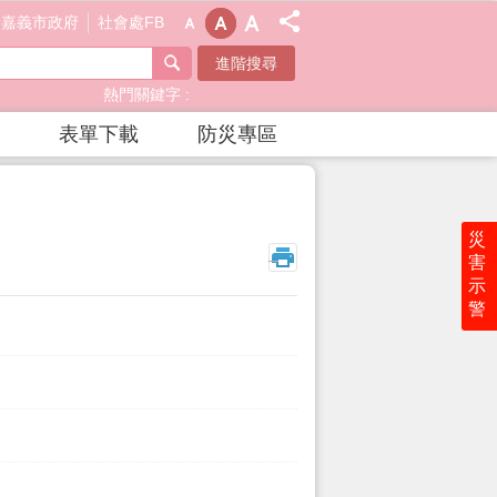
嘉義市政府
社會處FB
進階搜尋
熱門關鍵字
表單下載
防災專區
災
_
害
示
警