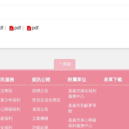
df
pdf
pdf
開啟
為民服務
資訊公開
附屬單位
表單下載
育兒專區
招標公告
嘉義市婦女福利
服務中心
兒童少年福利
性別主流化專區
嘉義市彩齡夢享
身心障礙福利
違規公告
館
家庭福利
立案機構
嘉義市身心障礙
福利服務中心
婦女福利
評鑑結果