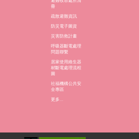
避難收容處所清
冊
疏散避難資訊
防災電子圖資
災害防救計畫
呼吸器斷電處理
問題聯繫
居家使用維生器
材斷電處理流程
圖
社福機構公共安
全專區
更多...