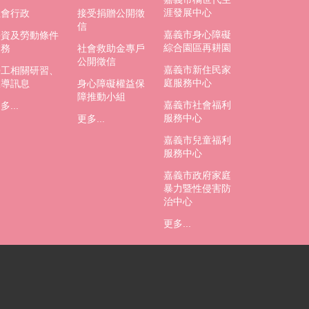
涯發展中心
社會行政
接受捐贈公開徵
信
嘉義市身心障礙
勞資及勞動條件
綜合園區再耕園
業務
社會救助金專戶
公開徵信
嘉義市新住民家
勞工相關研習、
庭服務中心
宣導訊息
身心障礙權益保
障推動小組
嘉義市社會福利
多...
服務中心
更多...
嘉義市兒童福利
服務中心
嘉義市政府家庭
暴力暨性侵害防
治中心
更多...