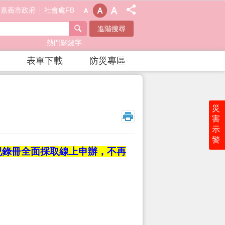
嘉義市政府
社會處FB
進階搜尋
熱門關鍵字
表單下載
防災專區
災
_
害
示
警
務紀錄冊全面採取線上申辦，不再