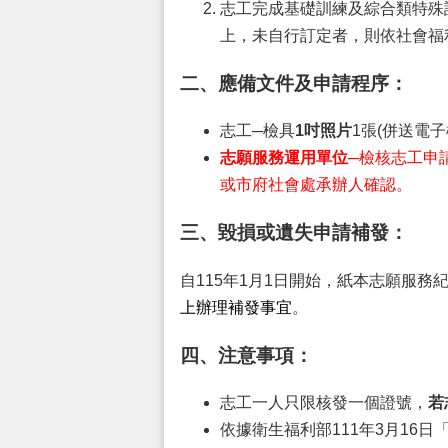
志工完成基礎訓練及綜合類特殊
上，未自行訂定者，則依社會福
二、應備文件及申請程序：
志工─檢具
1吋照片
1張(併送電
志願服務運用單位
─
檢核志工申
或市府社會處承辦人確認。
三、毀損或遺失申請補發：
自115年1月1日開始，紙本志願服
上辦理補發事宜
。
四、注意事項：
志工一人只限核發一個證號，
若
依據衛生福利部111年3月16