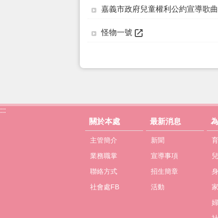
嘉義市政府兒童權利公約宣導歌曲-I w
怪物一號
:::
關於本處
最新消息
主管簡介
新聞
業務職掌
宣導事項
聯絡方式
招生簡章
社會處FB
活動