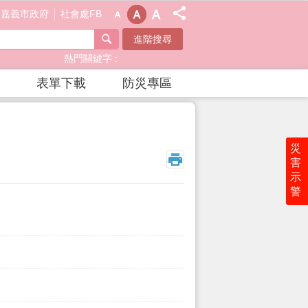
嘉義市政府
社會處FB
進階搜尋
熱門關鍵字
表單下載
防災專區
災
_
害
示
警