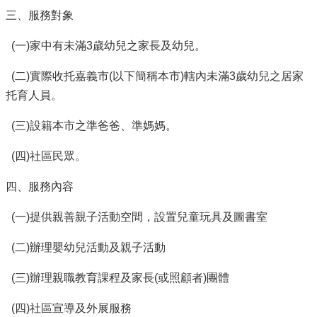
服
三、服務對象
務
(一)家中有未滿3歲幼兒之家長及幼兒。
資
訊
(二)實際收托嘉義市(以下簡稱本市)轄內未滿3歲幼兒之居家
公
開
托育人員。
附
(三)設籍本市之準爸爸、準媽媽。
屬
單
(四)社區民眾。
位
四、服務內容
相
關
(一)提供親善親子活動空間，設置兒童玩具及圖書室
法
規
(二)辦理嬰幼兒活動及親子活動
表
單
(三)辦理親職教育課程及家長(或照顧者)團體
下
載
(四)社區宣導及外展服務