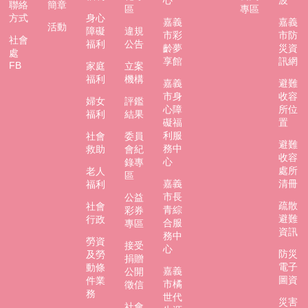
聯絡
簡章
區
專區
方式
身心
嘉義
嘉義
活動
障礙
違規
市彩
市防
社會
福利
公告
齡夢
災資
處
享館
訊網
FB
家庭
立案
福利
機構
嘉義
避難
市身
收容
婦女
評鑑
心障
所位
福利
結果
礙福
置
利服
社會
委員
避難
務中
救助
會紀
收容
心
錄專
處所
老人
區
嘉義
清冊
福利
市長
公益
疏散
社會
青綜
彩券
避難
行政
合服
專區
資訊
務中
勞資
接受
心
防災
及勞
捐贈
電子
動條
嘉義
公開
圖資
件業
市橘
徵信
務
世代
災害
社會