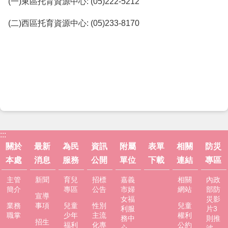
(一)東區托育資源中心: (05)222-5212
市
政
(二)西區托育資源中心: (05)233-8170
府
社
會
處
FB
:::
關於
最新
為民
資訊
附屬
表單
相關
防災
本處
消息
服務
公開
單位
下載
連結
專區
主管
新聞
育兒
招標
嘉義
相關
內政
簡介
專區
公告
市婦
網站
部防
宣導
女福
災影
業務
事項
兒童
性別
兒童
利服
片3
職掌
少年
主流
權利
務中
則推
招生
福利
化專
公約
心
波