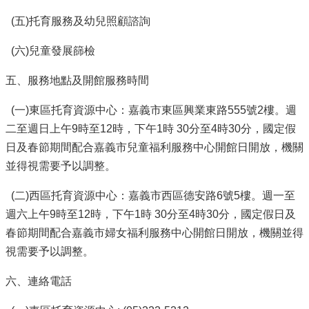
防
(五)托育服務及幼兒照顧諮詢
災
專
(六)兒童發展篩檢
區
五、服務地點及開館服務時間
網
站
(一)東區托育資源中心：嘉義市東區興業東路555號2樓。週
導
二至週日上午9時至12時，下午1時 30分至4時30分，國定假
覽
日及春節期間配合嘉義市兒童福利服務中心開館日開放，機關
回
並得視需要予以調整。
首
頁
(二)西區托育資源中心：嘉義市西區德安路6號5樓。週一至
週六上午9時至12時，下午1時 30分至4時30分，國定假日及
聯
絡
春節期間配合嘉義市婦女福利服務中心開館日開放，機關並得
資
視需要予以調整。
訊
六、連絡電話
嘉
義