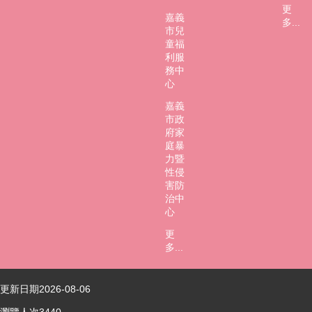
更
嘉義
多...
市兒
童福
利服
務中
心
嘉義
市政
府家
庭暴
力暨
性侵
害防
治中
心
更
多...
更新日期
2026-08-06
瀏覽人次
3440