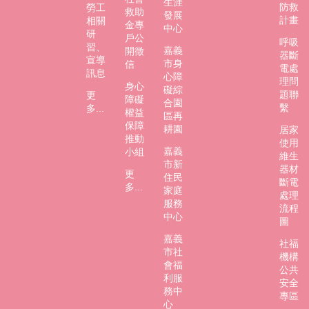
生涯
防救
勞工
救助
發展
計畫
相關
金專
中心
研
戶公
呼吸
習、
嘉義
開徵
器斷
宣導
市身
信
電處
訊息
心障
理問
身心
礙綜
題聯
更
障礙
合園
繫
多...
權益
區再
保障
耕園
居家
推動
使用
嘉義
小組
維生
市新
器材
更
住民
斷電
多...
家庭
處理
服務
流程
中心
圖
嘉義
社福
市社
機構
會福
公共
利服
安全
務中
專區
心