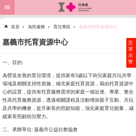
跳到主要內容區塊
:::
進
:::
階
首頁
為民服務
育兒專區
嘉義市托育資源中心
搜
尋
嘉義市托育資源中心
災
害
示
警
一、目的:
關
於
為營造友善的育兒環境，提供家有3歲以下幼兒家庭共玩共學
本
處
場域及相關支持性措施，補充家庭托育資源，藉由托育資源中
心的設置，提供有托育服務需求的家庭一個近便、專業、整合
最
性高托育服務資源，透過相關課程及活動增加親子互動、共玩
新
消
及共學的機會，提升家長的照顧知能，強化家庭育兒能量，減
息
緩家長照顧幼兒壓力。
為
二、承辦單位: 嘉義市公益社教協會
民