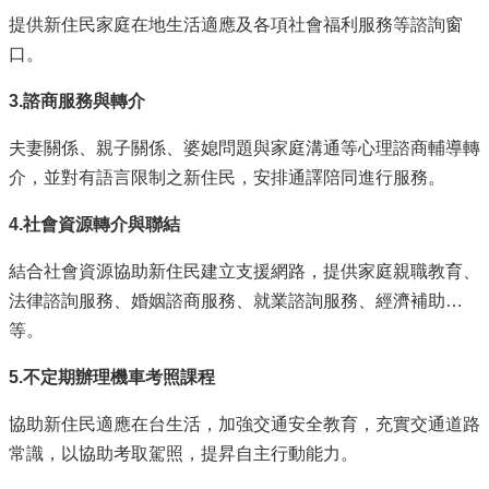
提供新住民家庭在地生活適應及各項社會福利服務等諮詢窗
防
災
口。
專
區
3.
諮商服務與轉介
網
夫妻關係、親子關係、婆媳問題與家庭溝通等心理諮商輔導轉
站
介，並對有語言限制之新住民，安排通譯陪同進行服務。
導
覽
4.
社會資源轉介與聯結
回
結合社會資源協助新住民建立支援網路，提供家庭親職教育、
首
頁
法律諮詢服務、婚姻諮商服務、就業諮詢服務、經濟補助…
等。
聯
絡
5.
不定期辦理機車考照課程
資
訊
協助新住民適應在台生活，加強交通安全教育，充實交通道路
嘉
常識，以協助考取駕照，提昇自主行動能力。
義