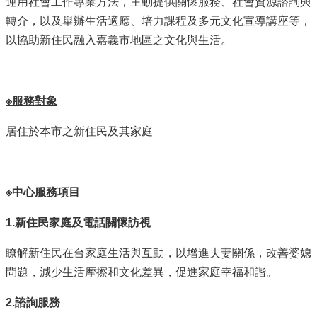
運用社會工作專業方法，主動提供關懷服務、社會資源諮詢與
服
務
轉介，以及舉辦生活適應、培力課程及多元文化宣導講座等，
以協助新住民融入嘉義市地區之文化與生活。
資
訊
公
開
※服務對象
附
居住於本市之新住民及其家庭
屬
單
位
相
※中心服務項目
關
法
1.
新住民家庭及電話關懷訪視
規
瞭解新住民在台家庭生活與互動，以增進夫妻關係，改善婆媳
表
問題，減少生活摩擦和文化差異，促進家庭幸福和諧。
單
下
2.
諮詢服務
載