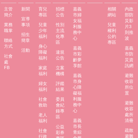
主管
新聞
育兒
招標
嘉義
相關
內政
簡介
專區
公告
市婦
網站
部防
宣導
女福
災影
業務
事項
兒童
性別
兒童
利服
片3
職掌
少年
主流
權利
務中
則推
招生
福利
化專
公約
心
波
聯絡
簡章
區
專區
方式
身心
嘉義
嘉義
活動
障礙
違規
市彩
市防
社會
福利
公告
齡夢
災資
處
享館
訊網
FB
家庭
立案
福利
機構
嘉義
避難
市身
收容
婦女
評鑑
心障
所位
福利
結果
礙福
置
利服
社會
委員
避難
務中
救助
會紀
收容
心
錄專
處所
老人
區
嘉義
清冊
福利
市長
公益
疏散
社會
青綜
彩券
避難
行政
合服