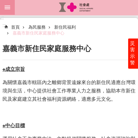
跳到主要內容區塊
:::
進
:::
階
首頁
為民服務
新住民福利
搜
嘉義市新住民家庭服務中心
尋
災
嘉義市新住民家庭服務中心
害
示
警
關
※
成立
宗
旨
於
本
為關懷嘉義市轄區內之離鄉背景遠嫁來台的新住民適應台灣環
處
境與生活，中心提供社會工作專業人力之服務，協助本市新住
最
民及家庭建立其社會福利資源網絡，適應多元文化。
新
消
息
※中
心目
標
為
民