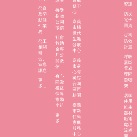
專區
資訊
務中
勞資
接受
心
防災
及勞
捐贈
電子
動條
嘉義
公開
圖資
件業
市橘
徵信
務
世代
災害
社會
生涯
防救
勞工
救助
發展
計畫
相關
金專
中心
研
戶公
呼吸
習、
嘉義
開徵
器斷
宣導
市身
信
電處
訊息
心障
理問
身心
礙綜
題聯
更
障礙
合園
繫
多...
權益
區再
保障
耕園
居家
推動
使用
嘉義
小組
維生
市新
器材
更
住民
斷電
多...
家庭
處理
服務
流程
中心
圖