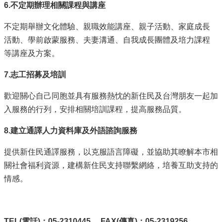
市
6.不定期辦理相關課程與講座
政
府
不定期舉辦文化體驗、親職效能講座、親子活動、家庭成長
活動、學前啟蒙服務、夫妻溝通、自我成長團體及培力課程
社
等講座及方案。
會
處
FB
7.
志工招募及培訓
歡迎關心自己同胞並具有服務熱忱的新住民及台灣朋友一起加
入服務的行列，安排相關培訓課程，提高服務品質。
8.
建立通譯人力資料庫
及外語諮詢服務
提供新住民通譯服務，以克服語言障礙，並協助其瞭解本市相
關社會福利資源，建構新住民支持聯繫網絡，培養互助支持的
情感。
TEL(電話)：05-2310445 FAX(傳真)：05-2319256