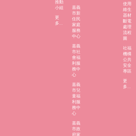
推動
使用
嘉義
小組
維生
市新
器材
更
住民
斷電
多...
家庭
處理
服務
流程
中心
圖
嘉義
社福
市社
機構
會福
公共
利服
安全
務中
專區
心
更
嘉義
多...
市兒
童福
利服
務中
心
嘉義
市政
府家