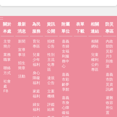
:::
關於
最新
為民
資訊
附屬
表單
相關
防災
本處
消息
服務
公開
單位
下載
連結
專區
主管
新聞
育兒
招標
嘉義
相關
內政
簡介
專區
公告
市婦
網站
部防
宣導
女福
災影
業務
事項
兒童
性別
兒童
利服
片3
職掌
少年
主流
權利
務中
則推
招生
福利
化專
公約
心
波
聯絡
簡章
區
專區
方式
身心
嘉義
嘉義
活動
障礙
違規
市彩
市防
社會
福利
公告
齡夢
災資
處
享館
訊網
FB
家庭
立案
福利
機構
嘉義
避難
市身
收容
婦女
評鑑
心障
所位
福利
結果
礙福
置