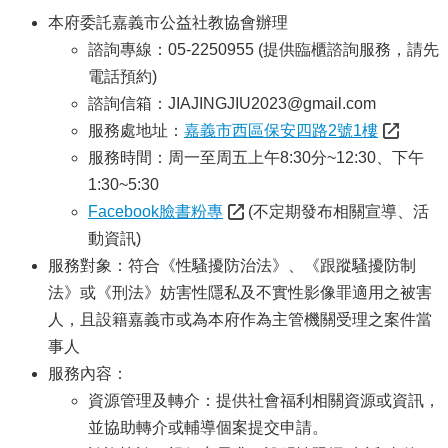
服
本府委託嘉義市公益社教協會辦理
務
諮詢專線：05-2250955 (提供臨櫃諮詢服務，請先
資
電話預約)
訊
諮詢信箱：JIAJINGJIU2023@gmail.com
公
開
服務處地址：
嘉義市西區保安四路2號1樓
服務時間：周一至周五上午8:30分~12:30、下午
附
1:30~5:30
屬
單
Facebook臉書粉專
(不定期發布相關宣導、活
位
動資訊)
服務對象：符合《性騷擾防治法》、《跟蹤騷擾防制
相
關
法》或《刑法》妨害性隱私及不實性影像罪適用之被害
法
人，且設籍嘉義市或為本府作為主管機關受理之案件當
規
事人
表
服務內容：
單
資源管理及轉介：提供社會福利相關資源或資訊，
下
並協助轉介或輔導個案提交申請。
載