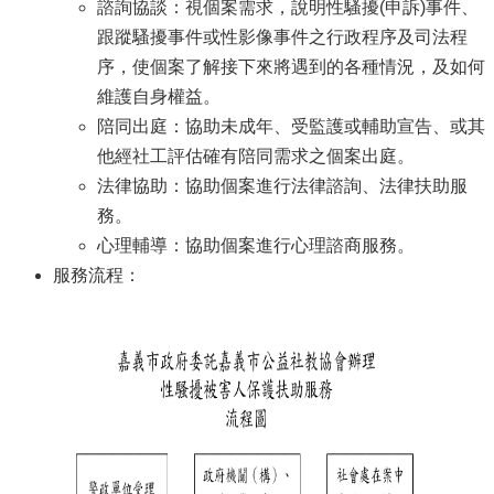
諮詢協談：視個案需求，說明性騷擾(申訴)事件、
防
跟蹤騷擾事件或性影像事件之行政程序及司法程
災
序，使個案了解接下來將遇到的各種情況，及如何
專
區
維護自身權益。
陪同出庭：協助未成年、受監護或輔助宣告、或其
網
他經社工評估確有陪同需求之個案出庭。
站
法律協助：協助個案進行法律諮詢、法律扶助服
導
覽
務。
心理輔導：協助個案進行心理諮商服務。
回
服務流程：
首
頁
聯
絡
資
訊
嘉
義