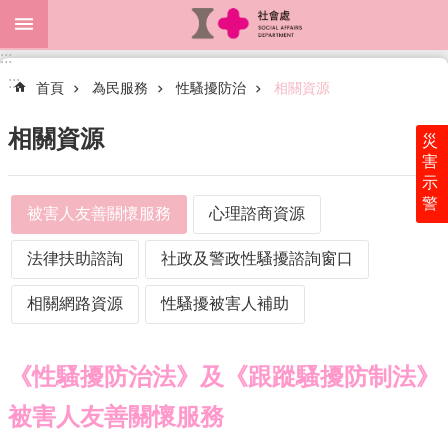
跳到主要內容區塊
:::
進
:::
階
首頁
為民服務
性騷擾防治
相關資源
搜
尋
相關資源
災
害
示
警
關
被害人友善關懷服務
心理諮商資源
於
本
法律扶助諮詢
社政及警政性騷擾諮詢窗口
處
相關網路資源
性騷擾被害人補助
最
新
消
《性騷擾防治法》及《跟蹤騷擾防制法》
息
被害人友善關懷服務
為
民