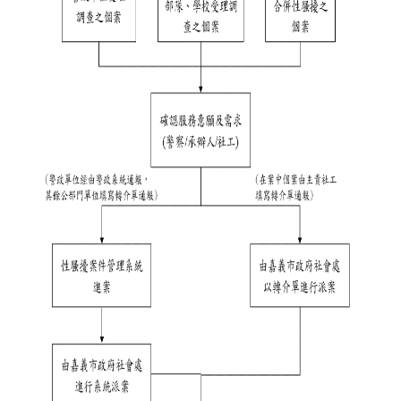
市
政
府
社
會
處
FB