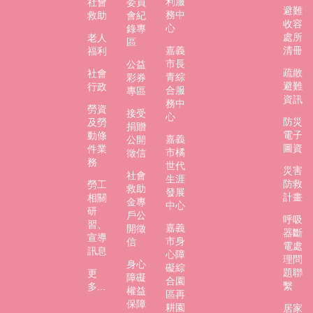
利服
社會
委員
避難
務中
救助
會紀
收容
心
錄專
處所
老人
區
嘉義
清冊
福利
市長
公益
疏散
社會
青綜
彩券
避難
行政
合服
專區
資訊
務中
勞資
接受
心
防災
及勞
捐贈
電子
動條
嘉義
公開
圖資
件業
市橘
徵信
務
世代
災害
社會
生涯
防救
勞工
救助
發展
計畫
相關
金專
中心
研
戶公
呼吸
習、
嘉義
開徵
器斷
宣導
市身
信
電處
訊息
心障
理問
身心
礙綜
題聯
更
障礙
合園
繫
多...
權益
區再
保障
耕園
居家