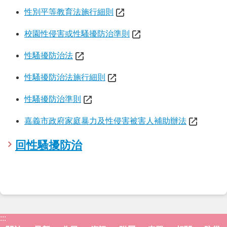
服
性別平等教育法施行細則
務
校園性侵害或性騷擾防治準則
資
訊
公
性騷擾防治法
開
性騷擾防治法施行細則
附
屬
性騷擾防治準則
單
位
嘉義市政府家庭暴力及性侵害被害人補助辦法
相
回性騷擾防治
關
法
規
表
單
下
:::
載