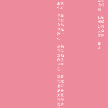
處理
服務
流程
中心
圖
嘉義
社福
市社
機構
會福
公共
利服
安全
務中
專區
心
更
嘉義
多...
市兒
童福
利服
務中
心
嘉義
市政
府家
庭暴
力暨
性侵
害防