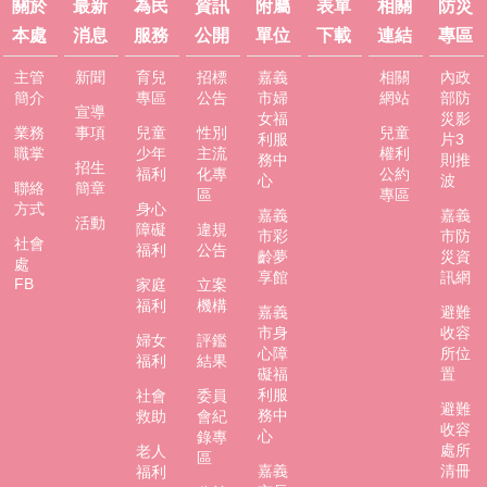
關於
最新
為民
資訊
附屬
表單
相關
防災
防
本處
消息
服務
公開
單位
下載
連結
專區
災
專
主管
新聞
育兒
招標
嘉義
相關
內政
區
簡介
專區
公告
市婦
網站
部防
宣導
女福
災影
業務
事項
兒童
性別
兒童
利服
片3
網
職掌
少年
主流
權利
務中
則推
站
招生
福利
化專
公約
心
波
導
聯絡
簡章
區
專區
方式
身心
覽
嘉義
嘉義
活動
障礙
違規
市彩
市防
社會
福利
公告
回
齡夢
災資
處
首
享館
訊網
FB
家庭
立案
頁
福利
機構
嘉義
避難
市身
收容
聯
婦女
評鑑
心障
所位
福利
結果
絡
礙福
置
資
利服
社會
委員
訊
避難
務中
救助
會紀
收容
心
錄專
嘉
處所
老人
區
嘉義
清冊
義
福利