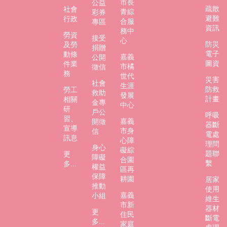
市長
公益
市
疏散
社會
青綜
彩券
政
避難
行政
合服
專區
府
資訊
務中
勞資
接受
心
社
防災
及勞
捐贈
電子
動條
會
嘉義
公開
圖資
件業
處
市橘
徵信
務
FB
世代
災害
社會
生涯
防救
勞工
救助
發展
計畫
相關
金專
中心
研
戶公
呼吸
習、
嘉義
開徵
器斷
宣導
市身
信
電處
訊息
心障
理問
身心
礙綜
題聯
更
障礙
合園
繫
多...
權益
區再
保障
耕園
居家
推動
使用
嘉義
小組
維生
市新
器材
更
住民
斷電
多...
家庭