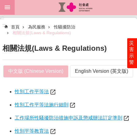
跳到主要內容區塊
:::
進
:::
階
首頁
為民服務
性騷擾防治
搜
相關法規(Laws & Regulations)
尋
災
相關法規(Laws & Regulations)
害
示
警
關
中文版 (Chinese Version)
English Version (英文版)
於
本
處
性別工作平等法
最
新
性別工作平等法施行細則
消
息
工作場所性騷擾防治措施申訴及懲戒辦法訂定準則
為
性別平等教育法
民